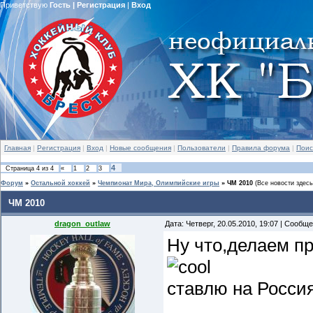
Приветствую
Гость
|
Регистрация
|
Вход
Главная
|
Регистрация
|
Вход
|
Новые сообщения
|
Пользователи
|
Правила форума
|
Поис
4
Страница
4
из
4
«
1
2
3
Форум
»
Остальной хоккей
»
Чемпионат Мира, Олимпийские игры
»
ЧМ 2010
(Все новости здесь
ЧМ 2010
dragon_outlaw
Дата: Четверг, 20.05.2010, 19:07 | Сообщ
Ну что,делаем пр
ставлю на Росси