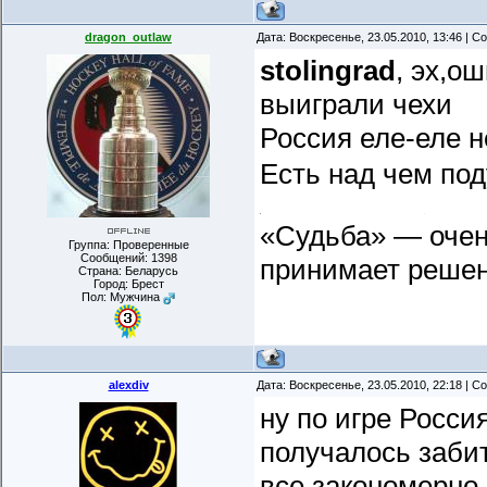
dragon_outlaw
Дата: Воскресенье, 23.05.2010, 13:46 | 
stolingrad
, эх,о
выиграли чехи
Россия еле-еле 
Есть над чем по
«Судьба» — очень
Группа: Проверенные
Сообщений:
1398
принимает реше
Страна: Беларусь
Город: Брест
Пол: Мужчина
alexdiv
Дата: Воскресенье, 23.05.2010, 22:18 | 
ну по игре Росси
получалось забит
все закономерно.