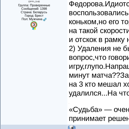
Федорова.Идиотс
Группа: Проверенные
Сообщений:
1398
воспользовались
Страна: Беларусь
Город: Брест
Пол: Мужчина
коньком,но его т
на такой скорост
и отскок в рамк
2) Удаления не б
вопрос,что говор
игру,глупо.Напра
минут матча??За
на 3 кто мешал х
удалился...На чт
«Судьба» — очень
принимает реше