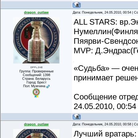
dragon_outlaw
Дата: Понедельник, 24.05.2010, 00:54 | 
ALL STARS: вр.Э
Нумеллин(Финлян
Пяярви-Свендсо
MVP: Д.Эндрас(Г
«Судьба» — очень
Группа: Проверенные
Сообщений:
1398
принимает реше
Страна: Беларусь
Город: Брест
Пол: Мужчина
Сообщение отре
24.05.2010, 00:54
dragon_outlaw
Дата: Понедельник, 24.05.2010, 00:58 | 
Лучший вратарь: