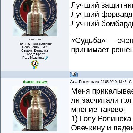
Лучший защитник
Лучший форвард:
Лучший бомбарди
«Судьба» — очень
Группа: Проверенные
Сообщений:
1398
принимает реше
Страна: Беларусь
Город: Брест
Пол: Мужчина
dragon_outlaw
Дата: Понедельник, 24.05.2010, 13:45 | 
Меня прикалывае
ли засчитали го
мнение таково:
1) Голу Ролинек
Овечкину и паде