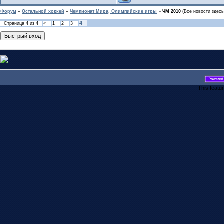
Форум
»
Остальной хоккей
»
Чемпионат Мира, Олимпийские игры
»
ЧМ 2010
(Все новости здесь
4
Страница
4
из
4
«
1
2
3
This featu