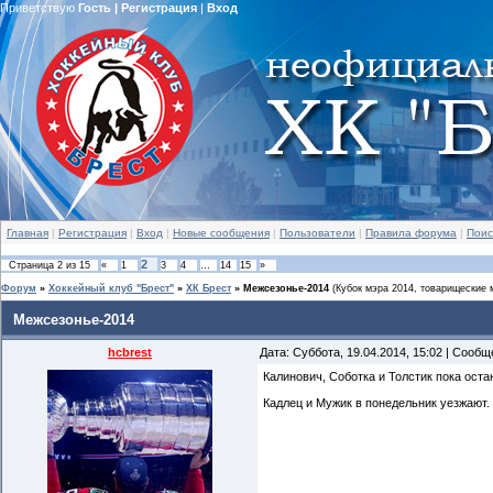
Приветствую
Гость
|
Регистрация
|
Вход
Главная
|
Регистрация
|
Вход
|
Новые сообщения
|
Пользователи
|
Правила форума
|
Поис
2
Страница
2
из
15
«
1
3
4
…
14
15
»
Форум
»
Хоккейный клуб "Брест"
»
ХК Брест
»
Межсезонье-2014
(Кубок мэра 2014, товарищеские 
Межсезонье-2014
hcbrest
Дата: Суббота, 19.04.2014, 15:02 | Сооб
Калинович, Соботка и Толстик пока оста
Кадлец и Мужик в понедельник уезжают.