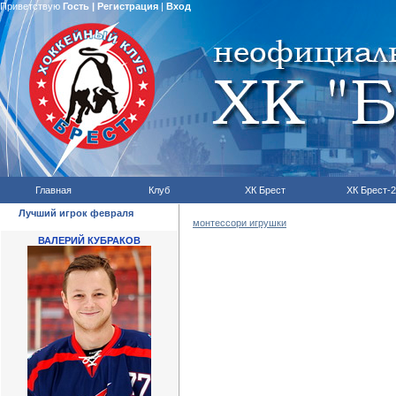
Приветствую
Гость
|
Регистрация
|
Вход
Главная
Клуб
ХК Брест
ХК Брест-2
Лучший игрок февраля
монтессори игрушки
ВАЛЕРИЙ КУБРАКОВ