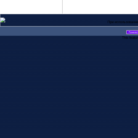
При использовании
This featu