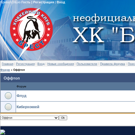
Приветствую
Гость
|
Регистрация
|
Вход
Главная
|
Регистрация
|
Вход
|
Новые сообщения
|
Пользователи
|
Правила форума
|
Поис
Форум
»
Оффтоп
Оффтоп
Форум
Флуд
Киберхоккей