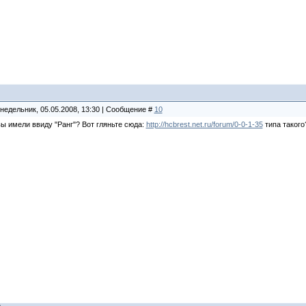
недельник, 05.05.2008, 13:30 | Сообщение #
10
ы имели ввиду "Ранг"? Вот гляньте сюда:
http://hcbrest.net.ru/forum/0-0-1-35
типа такого