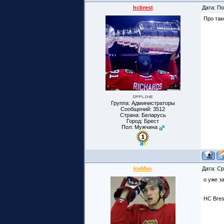
hcbrest
Дата: По
Про так
Группа: Администраторы
Сообщений:
3512
Страна: Беларусь
Город: Брест
Пол: Мужчина
IceMan
Дата: Ср
о уже з
HC Bres