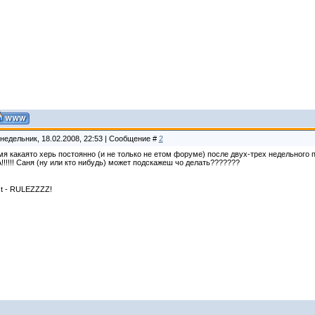
недельник, 18.02.2008, 22:53 | Сообщение #
2
мя какаято херь постоянно (и не только не етом форуме) после двух-трех недельног
!!!!! Саня (ну или кто нибудь) может подскажеш чо делать???????
t - RULEZZZZ!