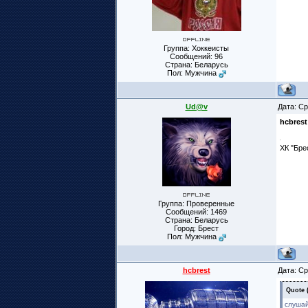
Группа: Хоккеисты
Сообщений:
96
Страна: Беларусь
Пол: Мужчина
Ud@v
Дата: Ср
hcbrest
ХК "Бре
Группа: Проверенные
Сообщений:
1469
Страна: Беларусь
Город: Брест
Пол: Мужчина
hcbrest
Дата: Ср
Quote
слушай