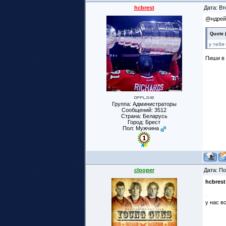
hcbrest
Дата: Вт
@ндрей,
Quote
у тебя
Пиши в
Группа: Администраторы
Сообщений:
3512
Страна: Беларусь
Город: Брест
Пол: Мужчина
clooper
Дата: По
hcbrest
у нас в