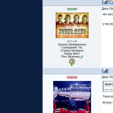
clooper
Дата: По
нет нес
у нас в
Группа: Проверенные
Сообщений:
741
Страна: Беларусь
Город: брест
Пол: Мужчина
hcbrest
Дата: По
Quote
нет не
Типа пл
Кстати,