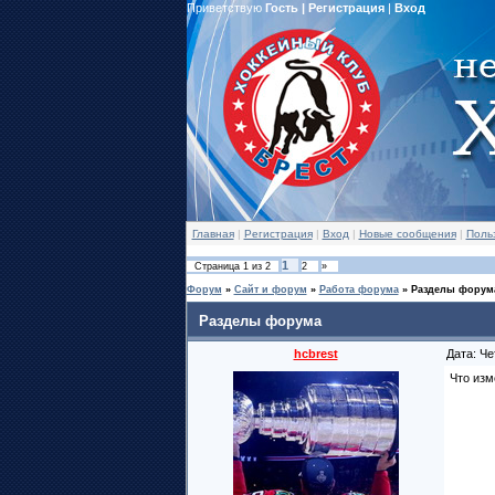
Приветствую
Гость
|
Регистрация
|
Вход
Главная
|
Регистрация
|
Вход
|
Новые сообщения
|
Поль
1
Страница
1
из
2
2
»
Форум
»
Сайт и форум
»
Работа форума
»
Разделы форум
Разделы форума
hcbrest
Дата: Че
Что изм