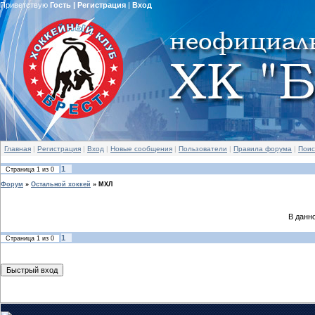
Приветствую
Гость
|
Регистрация
|
Вход
Главная
|
Регистрация
|
Вход
|
Новые сообщения
|
Пользователи
|
Правила форума
|
Поис
1
Страница
1
из
0
Форум
»
Остальной хоккей
»
МХЛ
В данн
1
Страница
1
из
0