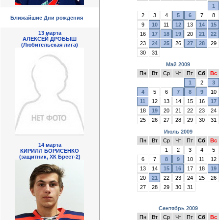
1
2
3
4
5
6
7
8
Ближайшие Дни рождения
9
10
11
12
13
14
15
13 марта
16
17
18
19
20
21
22
АЛЕКСЕЙ ДРОБЫШ
23
24
25
26
27
28
29
(Любительская лига)
30
31
Май 2009
Пн
Вт
Ср
Чт
Пт
Сб
Вс
1
2
3
4
5
6
7
8
9
10
11
12
13
14
15
16
17
18
19
20
21
22
23
24
25
26
27
28
29
30
31
Июль 2009
Пн
Вт
Ср
Чт
Пт
Сб
Вс
14 марта
1
2
3
4
5
КИРИЛЛ БОРИСЕНКО
(защитник, ХК Брест-2)
6
7
8
9
10
11
12
13
14
15
16
17
18
19
20
21
22
23
24
25
26
27
28
29
30
31
Сентябрь 2009
Пн
Вт
Ср
Чт
Пт
Сб
Вс