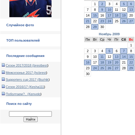
1
2
3
4
5
6
7
8
9
10
11
12
13
14
15
16
17
18
19
20
21
22
23
24
25
26
27
Случайное фото
28
29
30
Ноябрь 2009
Пн
Вт
Ср
Чт
Пт
Сб
Вс
ТОП пользователей
1
2
3
4
5
6
7
8
Последние сообщения
9
10
11
12
13
14
15
16
17
18
19
20
21
22
Сезон 2017/2018 (
brestbest
)
23
24
25
26
27
28
29
Межсезонье 2017 (
hcbrest
)
30
Supporters cup 2017 (
Bozhik
)
Сезон 2016/17 (
Kesha111
)
Поболтаем?.. (
Kenvelo
)
Поиск по сайту