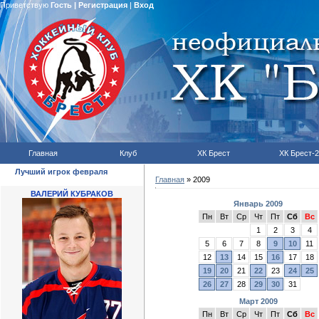
Приветствую
Гость
|
Регистрация
|
Вход
Главная
Клуб
ХК Брест
ХК Брест-2
Лучший игрок февраля
Главная
»
2009
ВАЛЕРИЙ КУБРАКОВ
Январь 2009
Пн
Вт
Ср
Чт
Пт
Сб
Вс
1
2
3
4
5
6
7
8
9
10
11
12
13
14
15
16
17
18
19
20
21
22
23
24
25
26
27
28
29
30
31
Март 2009
Пн
Вт
Ср
Чт
Пт
Сб
Вс