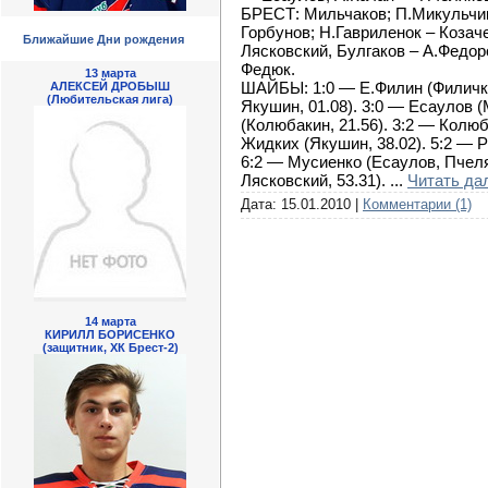
БРЕСТ: Мильчаков; П.Микульчик
Горбунов; Н.Гавриленок – Козач
Ближайшие Дни рождения
Лясковский, Булгаков – А.Федор
Федюк.
13 марта
ШАЙБЫ: 1:0 — Е.Филин (Филичкин
АЛЕКСЕЙ ДРОБЫШ
(Любительская лига)
Якушин, 01.08). 3:0 — Есаулов 
(Колюбакин, 21.56).
3:2 — Колю
Жидких (Якушин, 38.02).
5:2 — 
6:2 — Мусиенко (Есаулов, Пчеля
Лясковский, 53.31
).
...
Читать да
Дата:
15.01.2010
|
Комментарии (1)
14 марта
КИРИЛЛ БОРИСЕНКО
(защитник, ХК Брест-2)