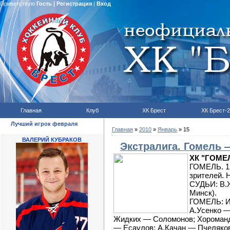
Приветствую
Гость
|
Регистрация
|
Вход
Главная
Клуб
ХК Брест
ХК Брест-2
Лучший игрок февраля
Главная
»
2010
»
Январь
»
15
ВАЛЕРИЙ КУБРАКОВ
Экстралига. Гомель 
ХК "ГОМЕ
ГОМЕЛЬ. 15
зрителей. Н
СУДЬИ: В.Ж
Минск).
ГОМЕЛЬ: И.
А.Усенко —
Жидких —
Соломонов
; Хороман
—
Есаулов
; А.Качан — Пчеляк