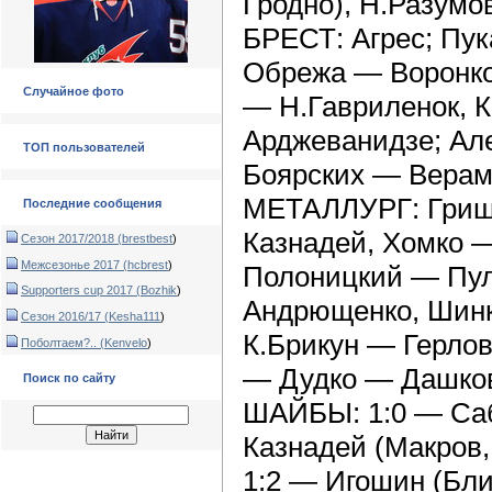
Гродно), Н.Разумо
БРЕСТ: Агрес; Пу
Обрежа — Воронко
Случайное фото
— Н.Гавриленок, 
Арджеванидзе; Ал
ТОП пользователей
Боярских — Верам
МЕТАЛЛУРГ: Гриш
Последние сообщения
Казнадей, Хомко —
Сезон 2017/2018 (
brestbest
)
Межсезонье 2017 (
hcbrest
)
Полоницкий — Пу
Supporters cup 2017 (
Bozhik
)
Андрющенко, Шинк
Сезон 2016/17 (
Kesha111
)
К.Брикун — Герло
Поболтаем?.. (
Kenvelo
)
— Дудко — Дашко
Поиск по сайту
ШАЙБЫ: 1:0 — Сабо
Казнадей (Макров,
1:2 — Игошин (Блин