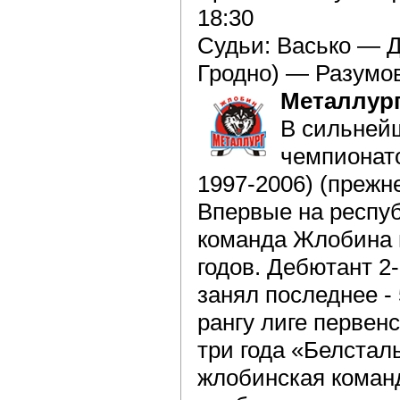
18:30
Судьи: Васько — 
Гродно) — Разумо
Металлур
В сильней
чемпионато
1997-2006) (прежне
Впервые на респуб
команда Жлобина п
годов. Дебютант 2
занял последнее - 
рангу лиге первен
три года «Белсталь
жлобинская команд