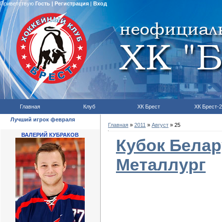
Приветствую
Гость
|
Регистрация
|
Вход
Главная
Клуб
ХК Брест
ХК Брест-2
Лучший игрок февраля
Главная
»
2011
»
Август
»
25
ВАЛЕРИЙ КУБРАКОВ
Кубок Белар
Металлург