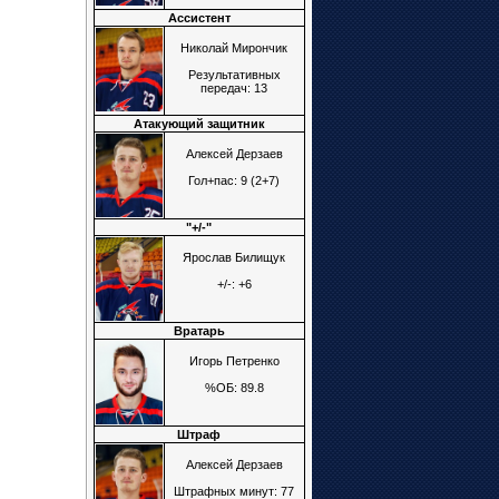
Ассистент
Николай Мирончик
Результативных
передач: 13
Атакующий защитник
Алексей Дерзаев
Гол+пас: 9 (2+7)
"+/-"
Ярослав Билищук
+/-: +6
Вратарь
Игорь Петренко
%ОБ: 89.8
Штраф
Алексей Дерзаев
Штрафных минут: 77