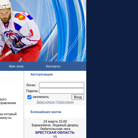
Фан-зона
Контакты
Авторизация
Логин:
Пароль:
запомнить
рого
Забыл пароль
|
Регистрация
аправлении
Ближайшие матчи
за который
 минуты.
24 марта 15:00
Барановичи, Ледовый дворец
Любительская лига
БРЕСТСКАЯ ОБЛАСТЬ
vs