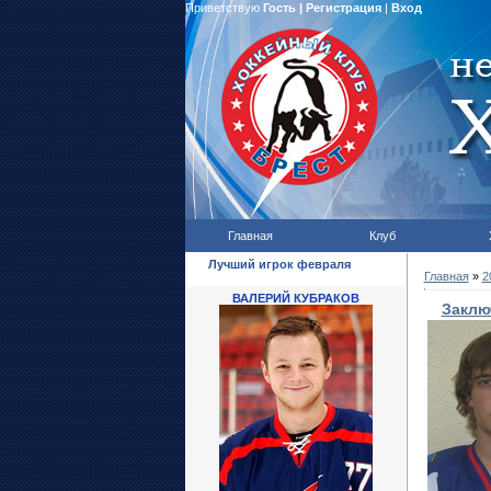
Приветствую
Гость
|
Регистрация
|
Вход
Главная
Клуб
Лучший игрок февраля
Главная
»
2
ВАЛЕРИЙ КУБРАКОВ
Заклю