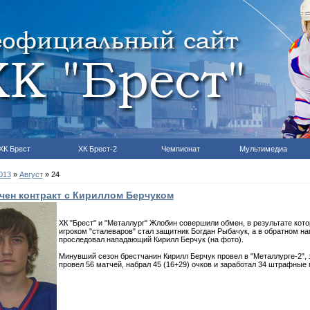
ХК Брест
ХК Брест-2
Чемпионат
Мультимедиа
013
»
Август
»
24
чен контракт с Кириллом Берчуком
ХК "Брест" и "Металлург" Жлобин совершили обмен, в результате кото
игроком "сталеваров" стал защитник Богдан Рыбачук, а в обратном н
проследовал нападающий Кирилл Берчук (на фото).
Минувший сезон брестчанин Кирилл Берчук провел в "Металлурге-2", 
провел 56 матчей, набрал 45 (16+29) очков и заработал 34 штрафные