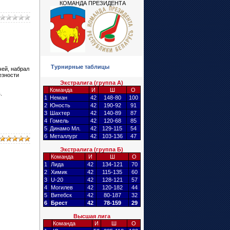
КОМАНДА ПРЕЗИДЕНТА
Турнирные таблицы
чей, набрал
езности
Экстралига (группа А)
Команда
И
Ш
О
.
1
Неман
42
148-80
100
2
Юность
42
190-92
91
3
Шахтер
42
140-89
87
4
Гомель
42
120-68
85
5
Динамо Мл.
42
129-115
54
6
Металлург
42
103-136
47
Экстралига (группа Б)
Команда
И
Ш
О
1
Лида
42
134-121
70
2
Химик
42
115-135
60
3
U-20
42
128-121
57
4
Могилев
42
120-182
44
5
Витебск
42
80-187
32
6
Брест
42
78-159
29
Высшая лига
Команда
И
Ш
О