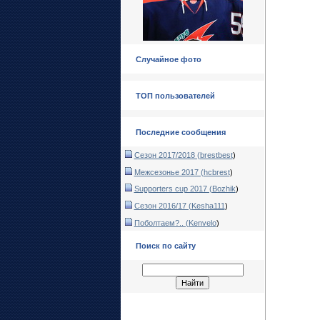
Случайное фото
ТОП пользователей
Последние сообщения
Сезон 2017/2018 (
brestbest
)
Межсезонье 2017 (
hcbrest
)
Supporters cup 2017 (
Bozhik
)
Сезон 2016/17 (
Kesha111
)
Поболтаем?.. (
Kenvelo
)
Поиск по сайту