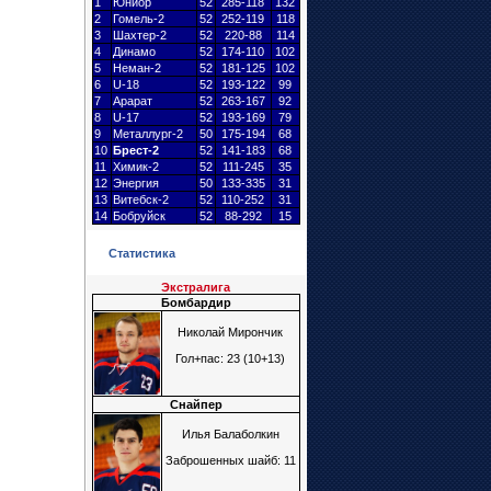
1
Юниор
52
285-118
132
2
Гомель-2
52
252-119
118
3
Шахтер
-2
52
220-88
114
4
Динамо
52
174-110
102
5
Неман-2
52
181-125
102
6
U-18
52
193-122
99
7
Арарат
52
263-167
92
8
U-17
52
193-169
79
9
Металлург
-2
50
175-194
68
10
Брест
-2
52
141-183
68
11
Химик-2
52
111-245
35
12
Энергия
50
133-335
31
13
Витебск-2
52
110-252
31
14
Бобруйск
52
88-292
15
Статистика
Экстралига
Бомбардир
Николай Мирончик
Гол+пас: 23 (10+13)
Снайпер
Илья Балаболкин
Заброшенных шайб: 11