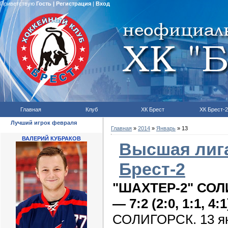
Приветствую
Гость
|
Регистрация
|
Вход
Главная
Клуб
ХК Брест
ХК Брест-2
Лучший игрок февраля
Главная
»
2014
»
Январь
»
13
ВАЛЕРИЙ КУБРАКОВ
Высшая лига
Брест-2
"ШАХТЕР-2" СО
— 7:2 (2:0, 1:1, 4:1
СОЛИГОРСК. 13 ян