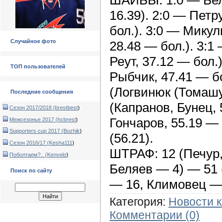
16.39). 2:0 — Петр
бол.). 3:0 — Микул
Случайное фото
28.48 — бол.). 3:
Реут, 37.12 — бол.
ТОП пользователей
Рыбчик, 47.41 — б
(Логвинюк (Томашу
Последние сообщения
(Капранов, Бунец, 
Сезон 2017/2018 (
brestbest
)
Гончаров, 55.19 — 
Межсезонье 2017 (
hcbrest
)
Supporters cup 2017 (
Bozhik
)
(56.21).
Сезон 2016/17 (
Kesha111
)
ШТРАФ: 12 (Печур,
Поболтаем?.. (
Kenvelo
)
Беляев — 4) — 51 
Поиск по сайту
— 16, Климовец — 4
Категория:
Новости 
Комментарии (0)