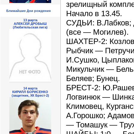
зрелищный комплек
Начало в 13.45.
Ближайшие Дни рождения
СУДЬИ: В.Лабков; 
13 марта
АЛЕКСЕЙ ДРОБЫШ
(Любительская лига)
(все — Могилев).
ШАХТЕР-2: Козлов
Рыбчик — Петручи
И.Сушко, Цыплако
Микульчик — Бель
Беляев; Бунец.
БРЕСТ-2: Ю.Рашев
14 марта
КИРИЛЛ БОРИСЕНКО
Логвинюк — Шинка
(защитник, ХК Брест-2)
Климовец, Курган
А.Горошко; Адамо
— Томашук — Трух
ШАЙБЫ: 1:0 — Бел