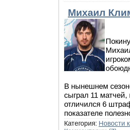
Михаил Кли
Покин
Михаил
игроко
обоюдн
В нынешнем сезон
сыграл 11 матчей, 
отличился 6 штра
показателе полезно
Категория:
Новости 