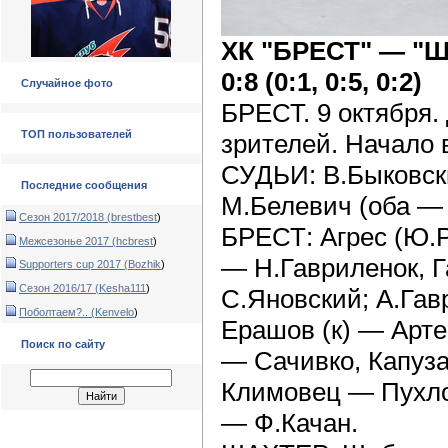
ХК "БРЕСТ" — "
0:8 (0:1, 0:5, 0:2)
Случайное фото
БРЕСТ. 9 октября. 
ТОП пользователей
зрителей. Начало 
СУДЬИ: В.Быковски
Последние сообщения
М.Белевич (оба —
Сезон 2017/2018 (
brestbest
)
БРЕСТ: Агрес (Ю.Р
Межсезонье 2017 (
hcbrest
)
— Н.Гавриленок, 
Supporters cup 2017 (
Bozhik
)
Сезон 2016/17 (
Kesha111
)
С.Яновский; А.Га
Поболтаем?.. (
Kenvelo
)
Ерашов (к) — Арт
Поиск по сайту
— Сачивко, Капуз
Климовец — Пухло
— Ф.Качан.