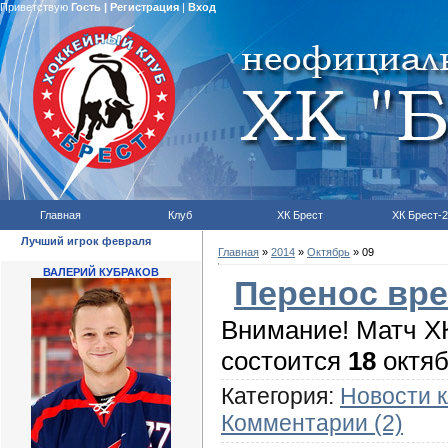
Приветствую
Гость
|
Регистрация
|
Вход
Главная
Клуб
ХК Брест
ХК Брест-2
Лучший игрок февраля
Главная
»
2014
»
Октябрь
»
09
ВАЛЕРИЙ КУБРАКОВ
Перенос вре
Внимание! Матч Х
состоится
18
октяб
Категория:
Новости 
Комментарии (2)