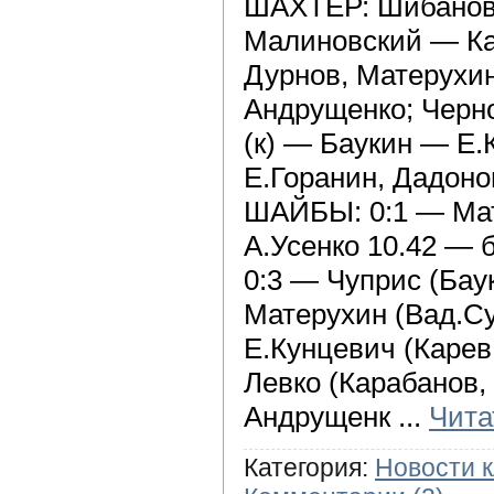
ШАХТЕР: Шибанов;
Малиновский — Ка
Дурнов, Матерухи
Андрущенко; Черн
(к) — Баукин — Е.
Е.Горанин, Дадон
ШАЙБЫ: 0:1 — Мат
А.Усенко 10.42 — б
0:3 — Чуприс (Баук
Матерухин (Вад.Су
Е.Кунцевич (Карев,
Левко (Карабанов, 
Андрущенк
...
Чита
Категория:
Новости 