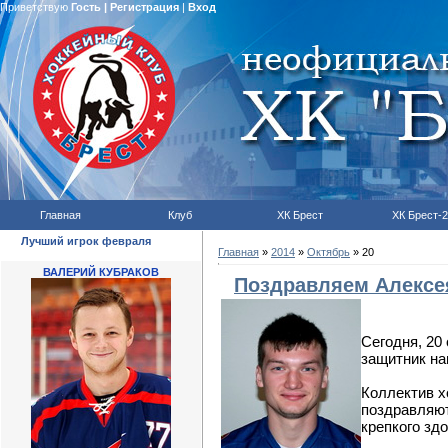
Приветствую
Гость
|
Регистрация
|
Вход
Главная
Клуб
ХК Брест
ХК Брест-2
Лучший игрок февраля
Главная
»
2014
»
Октябрь
»
20
ВАЛЕРИЙ КУБРАКОВ
Поздравляем Алексе
Сегодня, 20
защитник на
Коллектив х
поздравляют
крепкого здо