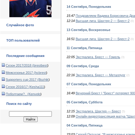
14 Сентября, Понедельник
15:47
Поздравляем Вадима Борисовича Дра
12:14
Высшая лига. Шахтер-2 — Брест-2
(0)
Случайное фото
13 Сентября, Воскресенье
16:51
Высшая лига. Шахтер-2 — Брест-2
(0)
ТОП пользователей
11 Сентября, Пятница
Последние сообщения
22:05
Экстралига. Брест — Гомель
(3)
Сезон 2017/2018 (
brestbest
)
09 Сентября, Среда
Межсезонье 2017 (
hcbrest
)
22:16
Экстралига. Брест — Металлург
(2)
Supporters cup 2017 (
Bozhik
)
07 Сентября, Понедельник
Сезон 2016/17 (
Kesha111
)
16:49
Вечерний Брест | "Брест" потеряет 9
Поболтаем?.. (
Kenvelo
)
05 Сентября, Суббота
Поиск по сайту
12:15
Экстралига. Шахтер — Брест
(5)
12:09
Онлайн видеотрансляция матча "Шахт
04 Сентября, Пятница
23:03
Сергей Петухов: "В межсезонье кома