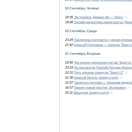
03 Сентября, Четверг
19:35
Экстралига. Динамо Мл — Брест
(8)
19:06
Онлайн видеотрансляция матча "Дина
02 Сентября, Среда
23:29
Заключены контракты с двумя игрока
21:42
Алексей Плотников — капитан "Брест
01 Сентября, Вторник
23:50
Три игрока пополнили состав "Бреста-
23:33
На просмотре Георгий Погодин-Алекс
22:31
Пять игроков покинули "Брест-2"
(0)
21:36
Алексей Китель покинул клуб
(0)
21:07
Заключен контракт с тренером-видео
16:57
Принят новый логотип Экстралиги
(0)
15:11
Шешунов покинул клуб
(0)