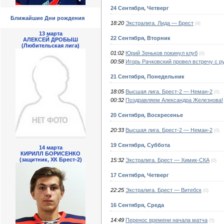
24 Сентября, Четверг
Ближайшие Дни рождения
18:20
Экстралига. Лида — Брест
(9)
13 марта
22 Сентября, Вторник
АЛЕКСЕЙ ДРОБЫШ
(Любительская лига)
01:02
Юрий Зеньков покинул клуб
(0)
00:58
Игорь Рачковский провел встречу с р
21 Сентября, Понедельник
18:05
Высшая лига. Брест-2 — Неман-2
(0)
00:32
Поздравляем Александра Железнова!
20 Сентября, Воскресенье
20:33
Высшая лига. Брест-2 — Неман-2
(0)
19 Сентября, Суббота
14 марта
КИРИЛЛ БОРИСЕНКО
(защитник, ХК Брест-2)
15:32
Экстралига. Брест — Химик-СКА
(0)
17 Сентября, Четверг
22:25
Экстралига. Брест — Витебск
(0)
16 Сентября, Среда
14:49
Перенос времени начала матча
(5)