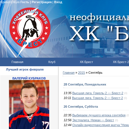
Приветствую
Гость
|
Регистрация
|
Вход
Главная
Клуб
ХК Брест
ХК Брест-2
Лучший игрок февраля
Главная
»
2015
»
Сентябрь
ВАЛЕРИЙ КУБРАКОВ
28 Сентября, Понедельник
13:35
Высшая лига. Гомель-2 — Брест-2
(0)
10:11
Высшая лига. Гомель-2 — Брест-2
(0)
26 Сентября, Суббота
22:35
Выбираем лучшего игрока сентября
(0
12:56
Экстралига. Неман — Брест
(0)
12:44
Онлайн видеотрансляция матча "Нема