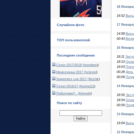
18 Января
16:52
Высш
17 Января
Случайное фото
14:58
Высш
00:43
Вечер
ТОП пользователей
16 Января
Последние сообщения
18:11
Экстр
18:10
Онлай
Сезон 2017/2018 (
brestbest
)
18:03
Плотн
00:28
День 
Межсезонье 2017 (
hcbrest
)
00:09
Позд
Supporters cup 2017 (
Bozhik
)
14 Января
Сезон 2016/17 (
Kesha111
)
Поболтаем?.. (
Kenvelo
)
18:55
Экстр
18:54
Онлай
Поиск по сайту
00:59
Позд
13 Января
19:04
Высш
12 Января