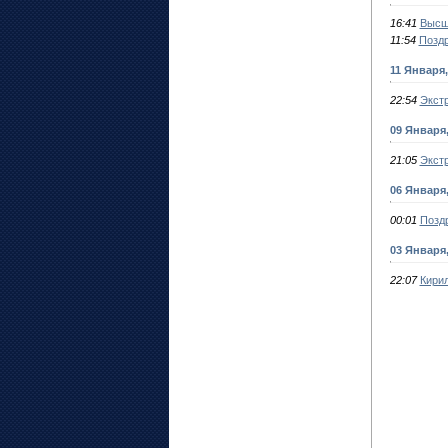
16:41
Высш
11:54
Позд
11 Января
22:54
Экстр
09 Января
21:05
Экст
06 Января
00:01
Позд
03 Января
22:07
Кирил