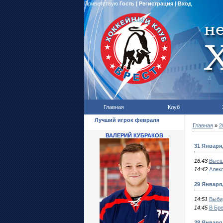
Приветствую
Гость
|
Регистрация
|
Вход
Главная
Клуб
Лучший игрок февраля
Главная
»
2
ВАЛЕРИЙ КУБРАКОВ
31 Января
16:43
Высш
14:42
Алекс
29 Января
14:51
Выби
14:45
В Бр
28 Января