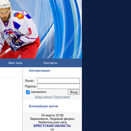
Фан-зона
Контакты
Авторизация
Логин:
Пароль:
запомнить
Забыл пароль
|
Регистрация
Ближайшие матчи
24 марта 15:00
Барановичи, Ледовый дворец
Любительская лига
БРЕСТСКАЯ ОБЛАСТЬ
vs