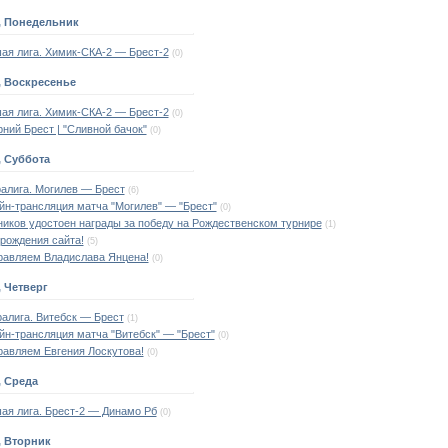
, Понедельник
ая лига. Химик-СКА-2 — Брест-2
(0)
, Воскресенье
ая лига. Химик-СКА-2 — Брест-2
(0)
ний Брест | "Сливной бачок"
(0)
, Суббота
алига. Могилев — Брест
(6)
н-трансляция матча "Могилев" — "Брест"
(0)
иков удостоен награды за победу на Рождественском турнире
(1)
рождения сайта!
(5)
равляем Владислава Янцена!
(0)
, Четверг
алига. Витебск — Брест
(1)
н-трансляция матча "Витебск" — "Брест"
(0)
равляем Евгения Лоскутова!
(0)
, Среда
ая лига. Брест-2 — Динамо Рб
(0)
, Вторник