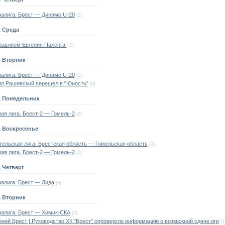
ралига. Брест — Динамо U-20
(1)
, Среда
равляем Евгения Паленга!
(0)
, Вторник
ралига. Брест — Динамо U-20
(1)
лл Рашевский перешел в "Юность"
(0)
, Понедельник
ая лига. Брест-2 — Гомель-2
(0)
, Воскресенье
ельская лига. Брестская область — Гомельская область
(0)
ая лига. Брест-2 — Гомель-2
(0)
, Четверг
алига. Брест — Лида
(0)
, Вторник
ралига. Брест — Химик-СКА
(2)
ний Брест | Руководство ХК "Брест" опровергло информацию о возможной сдаче игр
(1