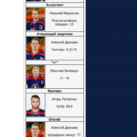
Ассистент
Николай Мирончик
Результативных
передач: 13
Атакующий защитник
Алексей Дерзаев
Гол+пас: 9 (2+7)
"+/-"
Ярослав Билищук
+/-: +6
Вратарь
Игорь Петренко
%ОБ: 89.8
Штраф
Алексей Дерзаев
Штрафных минут: 77