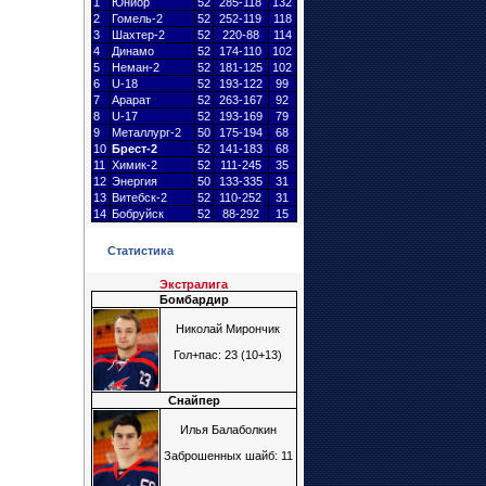
1
Юниор
52
285-118
132
2
Гомель-2
52
252-119
118
3
Шахтер
-2
52
220-88
114
4
Динамо
52
174-110
102
5
Неман-2
52
181-125
102
6
U-18
52
193-122
99
7
Арарат
52
263-167
92
8
U-17
52
193-169
79
9
Металлург
-2
50
175-194
68
10
Брест
-2
52
141-183
68
11
Химик-2
52
111-245
35
12
Энергия
50
133-335
31
13
Витебск-2
52
110-252
31
14
Бобруйск
52
88-292
15
Статистика
Экстралига
Бомбардир
Николай Мирончик
Гол+пас: 23 (10+13)
Снайпер
Илья Балаболкин
Заброшенных шайб: 11