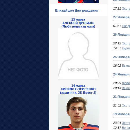
17:21
Экст
Ближайшие Дни рождения
27 Января
13 марта
АЛЕКСЕЙ ДРОБЫШ
01:31
Позд
(Любительская лига)
26 Января
22:12
Экст
14:57
Кири
25 Января
16:02
Высш
24 Января
20:29
Любит
14 марта
20:13
Высш
КИРИЛЛ БОРИСЕНКО
(защитник, ХК Брест-2)
21 Января
21:52
Экстр
19 Января
23:24
Экст
12:17
Вечер