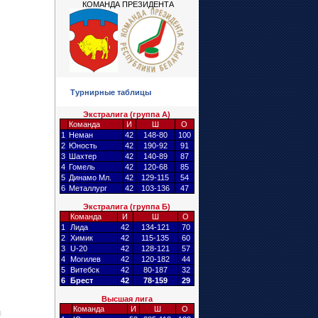
КОМАНДА ПРЕЗИДЕНТА
Турнирные таблицы
Экстралига (группа А)
Команда
И
Ш
О
1
Неман
42
148-80
100
2
Юность
42
190-92
91
3
Шахтер
42
140-89
87
4
Гомель
42
120-68
85
5
Динамо Мл.
42
129-115
54
6
Металлург
42
103-136
47
Экстралига (группа Б)
Команда
И
Ш
О
1
Лида
42
134-121
70
2
Химик
42
115-135
60
3
U-20
42
128-121
57
4
Могилев
42
120-182
44
5
Витебск
42
80-187
32
6
Брест
42
78-159
29
Высшая лига
Команда
И
Ш
О
)