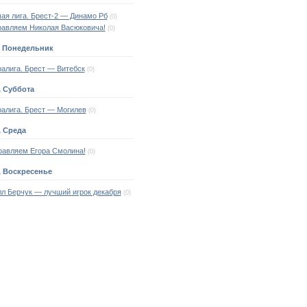
ая лига. Брест-2 — Динамо Рб
(0)
равляем Николая Васюковича!
(0)
, Понедельник
алига. Брест — Витебск
(0)
, Суббота
ралига. Брест — Могилев
(0)
, Среда
равляем Егора Смолина!
(0)
, Воскресенье
л Берчук — лучший игрок декабря
(0)