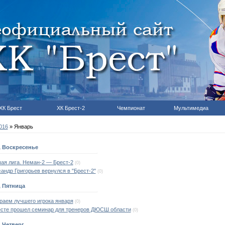
ХК Брест
ХК Брест-2
Чемпионат
Мультимедиа
016
»
Январь
, Воскресенье
ая лига. Неман-2 — Брест-2
(0)
андр Григорьев вернулся в "Брест-2"
(0)
, Пятница
раем лучшего игрока января
(0)
есте прошел семинар для тренеров ДЮСШ области
(0)
, Четверг