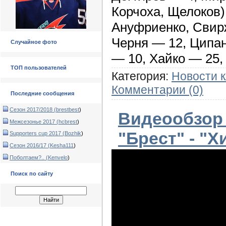
Корчоха, Щелоков)
Ануфриенко, Свир
Черня — 12, Ципа
Случайное фото
— 10, Хайко — 25
ТОП пользователей
Категория:
Новости 
Комментарии (0)
Последние сообщения
Сезон 2017/2018 (
brestbest
)
Видеообзор 
Межсезонье 2017 (
hcbrest
)
"Брест" - "Х
Supporters cup 2017 (
Bozhik
)
Сезон 2016/17 (
Kesha111
)
Поболтаем?.. (
Kenvelo
)
Поиск по сайту