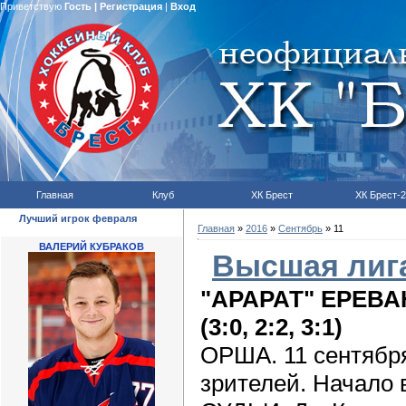
Приветствую
Гость
|
Регистрация
|
Вход
Главная
Клуб
ХК Брест
ХК Брест-2
Лучший игрок февраля
Главная
»
2016
»
Сентябрь
»
11
ВАЛЕРИЙ КУБРАКОВ
Высшая лига
"АРАРАТ" ЕРЕВАН
(3:0, 2:2, 3:1)
ОРША. 11 сентября
зрителей. Начало в