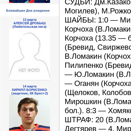
СУДЬИ: Дм.Казаков
Могилев), М.Рожко
Ближайшие Дни рождения
ШАЙБЫ: 1:0 — Мир
13 марта
АЛЕКСЕЙ ДРОБЫШ
Корчоха (В.Ломаки
(Любительская лига)
Корчоха (13.35 — 
(Бревид, Свиржевс
В.Ломакин (Корчох
Пилипенко (Бревид
— Ю.Ломакин (В.Ло
— Оганян (Корчоха,
14 марта
(Щелоков, Колобов,
КИРИЛЛ БОРИСЕНКО
(защитник, ХК Брест-2)
Мирошкин (В.Ломак
бол.). 8:3 — Хомяк
ШТРАФ: 20 (В.Лома
Дегтярев — 4, Ми