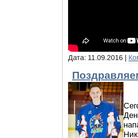
Дата:
11.09.2016
|
Ко
Поздравляе
Сег
Ден
нап
Ник