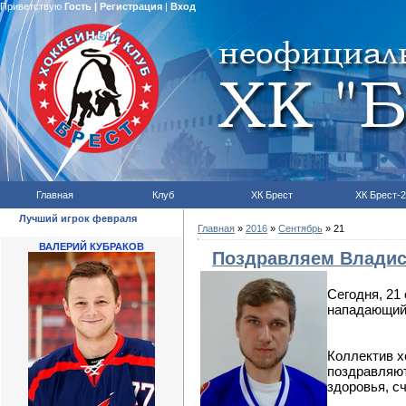
Приветствую
Гость
|
Регистрация
|
Вход
Главная
Клуб
ХК Брест
ХК Брест-2
Лучший игрок февраля
Главная
»
2016
»
Сентябрь
»
21
ВАЛЕРИЙ КУБРАКОВ
Поздравляем Владис
Сегодня, 21
нападающий
Коллектив х
поздравляют
здоровья, сч