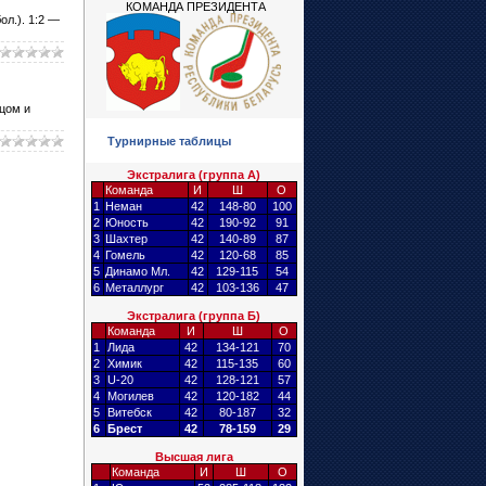
КОМАНДА ПРЕЗИДЕНТА
ол.). 1:2 —
цом и
Турнирные таблицы
Экстралига (группа А)
Команда
И
Ш
О
1
Неман
42
148-80
100
2
Юность
42
190-92
91
3
Шахтер
42
140-89
87
4
Гомель
42
120-68
85
5
Динамо Мл.
42
129-115
54
6
Металлург
42
103-136
47
Экстралига (группа Б)
Команда
И
Ш
О
1
Лида
42
134-121
70
2
Химик
42
115-135
60
3
U-20
42
128-121
57
4
Могилев
42
120-182
44
5
Витебск
42
80-187
32
6
Брест
42
78-159
29
Высшая лига
Команда
И
Ш
О