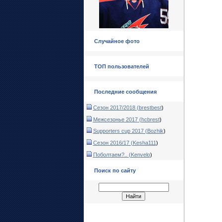
Случайное фото
ТОП пользователей
Последние сообщения
Сезон 2017/2018 (
brestbest
)
Межсезонье 2017 (
hcbrest
)
Supporters cup 2017 (
Bozhik
)
Сезон 2016/17 (
Kesha111
)
Поболтаем?.. (
Kenvelo
)
Поиск по сайту