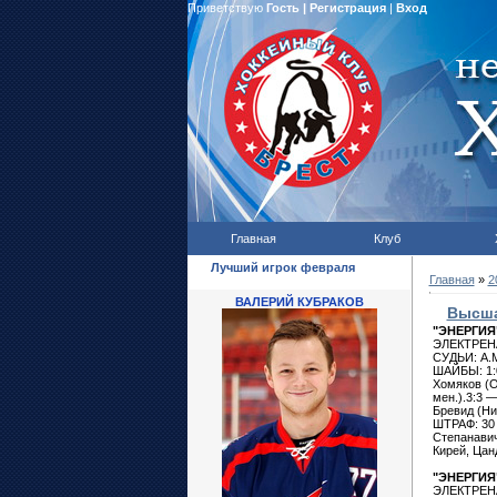
Приветствую
Гость
|
Регистрация
|
Вход
Главная
Клуб
Лучший игрок февраля
Главная
»
2
ВАЛЕРИЙ КУБРАКОВ
Высша
"ЭНЕРГИЯ" 
ЭЛЕКТРЕНАЙ
СУДЬИ: А.М
ШАЙБЫ: 1:0
Хомяков (О
мен.).3:3 
Бревид (Ни
ШТРАФ: 30 
Степанавич
Кирей, Цан
"ЭНЕРГИЯ"
ЭЛЕКТРЕНАЙ