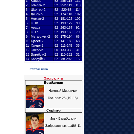
1
Юниор
52
285-118
132
2
Гомель-2
52
252-119
118
3
Шахтер
-2
52
220-88
114
4
Динамо
52
174-110
102
5
Неман-2
52
181-125
102
6
U-18
52
193-122
99
7
Арарат
52
263-167
92
8
U-17
52
193-169
79
9
Металлург
-2
50
175-194
68
10
Брест
-2
52
141-183
68
11
Химик-2
52
111-245
35
12
Энергия
50
133-335
31
13
Витебск-2
52
110-252
31
14
Бобруйск
52
88-292
15
Статистика
Экстралига
Бомбардир
Николай Мирончик
Гол+пас: 23 (10+13)
Снайпер
Илья Балаболкин
Заброшенных шайб: 11