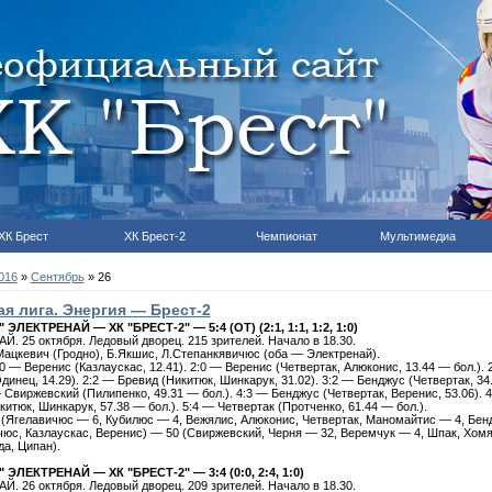
ХК Брест
ХК Брест-2
Чемпионат
Мультимедиа
016
»
Сентябрь
»
26
я лига. Энергия — Брест-2
ЭЛЕКТРЕНАЙ — ХК "БРЕСТ-2" — 5:4 (ОТ) (2:1, 1:1, 1:2, 1:0)
. 25 октября. Ледовый дворец. 215 зрителей. Начало в 18.30.
ацкевич (Гродно), Б.Якшис, Л.Степанкявичюс
(оба — Электренай).
 — Веренис (Казлаускас, 12.41). 2:0 — Веренис (Четвертак, Алюконис, 13.44 — бол.). 
динец, 14.29). 2:2 — Бревид (Никитюк, Шинкарук, 31.02). 3:2 — Бенджус (Четвертак, 34
— Свиржевский (Пилипенко, 49.31 — бол.). 4:3 — Бенджус (Четвертак, Веренис, 53.06). 
китюк, Шинкарук, 57.38 — бол.). 5:4 — Четвертак (Протченко, 61.44 — бол.).
(Ягелавичюс — 6, Кубилюс — 4, Вежялис, Алюконис, Четвертак, Маномайтис — 4, Бен
юс, Казлаускас, Веренис) — 50 (Свиржевский, Черня — 32, Веремчук — 4, Шпак, Хомя
да, Ципан).
 ЭЛЕКТРЕНАЙ — ХК "БРЕСТ-2" — 3:4 (0:0, 2:4, 1:0)
. 26 октября. Ледовый дворец. 209 зрителей. Начало в 18.30.