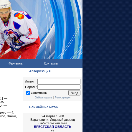
Фан-зона
Контакты
Авторизация
Логин:
Пароль:
запомнить
Забыл пароль
|
Регистрация
2:1 —
.35 —
4:4 —
Ближайшие матчи
джус — 4,
ков, Хайко,
24 марта 15:00
Барановичи, Ледовый дворец
Любительская лига
БРЕСТСКАЯ ОБЛАСТЬ
vs