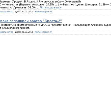
ацкевич (Гродно), Б.Якшис, К.Янушаускас
(оба — Электренай).
 — Четвертак (Веренис, Алюконис, 24.15). 1:1 — Никитюк (Ципан, Шинкарук, 31.29 — б
ипенко, Ал.Григорьев, 34.00).
...
Читать дальше »
вости клуба
| Дата:
26.09.2016
|
Комментарии (0)
грока пополнили состав "Бреста-2"
 контракты с двумя игроками из ДЮСШ "Динамо" Минск - нападающим Алексеем Один
м Владиславом Киреем.
вости клуба
| Дата:
26.09.2016
|
Комментарии (0)