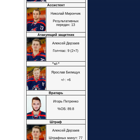
Ассистент
Николай Мирончик
Результативных
передач: 13
Атакующий защитник
Алексей Дерзаев
Гол+пас: 9 (2+7)
"+/-"
Ярослав Билищук
+/-: +6
Вратарь
Игорь Петренко
%ОБ: 89.8
Штраф
Алексей Дерзаев
Штрафных минут: 77