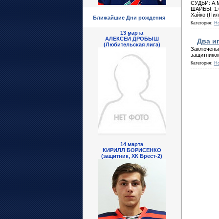
СУДЬИ: А.М
ШАЙБЫ: 1:0
Хайко (Пил
Ближайшие Дни рождения
Категория:
Но
13 марта
АЛЕКСЕЙ ДРОБЫШ
Два и
(Любительская лига)
Заключены
защитнико
Категория:
Но
14 марта
КИРИЛЛ БОРИСЕНКО
(защитник, ХК Брест-2)