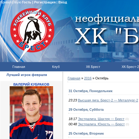
Приветствую
Гость
|
Регистрация
|
Вход
Главная
Клуб
ХК Брест
ХК Брест-2
Лучший игрок февраля
Главная
»
2016
»
Октябрь
ВАЛЕРИЙ КУБРАКОВ
31 Октября, Понедельник
23:23
Высшая лига. Брест-2 — Металлург-2
29 Октября, Суббота
18:17
Экстралига. Шахтер — Брест
(0)
00:48
Экстралига. Юность — Брест
(0)
25 Октября, Вторник