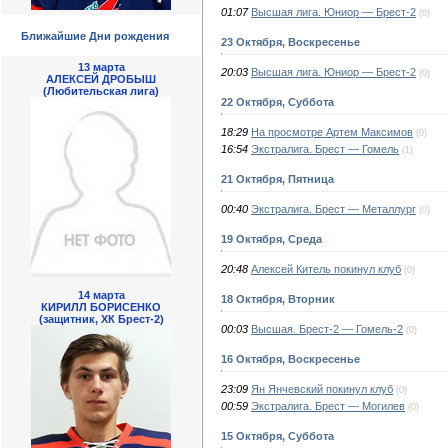
01:07
Высшая лига. Юниор — Брест-2
(0)
Ближайшие Дни рождения
23 Октября, Воскресенье
13 марта
20:03
Высшая лига. Юниор — Брест-2
(0)
АЛЕКСЕЙ ДРОБЫШ
(Любительская лига)
22 Октября, Суббота
18:29
На просмотре Артем Максимов
(0)
16:54
Экстралига. Брест — Гомель
(1)
21 Октября, Пятница
00:40
Экстралига. Брест — Металлург
(0)
19 Октября, Среда
20:48
Алексей Китель покинул клуб
(0)
14 марта
18 Октября, Вторник
КИРИЛЛ БОРИСЕНКО
(защитник, ХК Брест-2)
00:03
Высшая. Брест-2 — Гомель-2
(0)
16 Октября, Воскресенье
23:09
Ян Янчевский покинул клуб
(0)
00:59
Экстралига. Брест — Могилев
(0)
15 Октября, Суббота