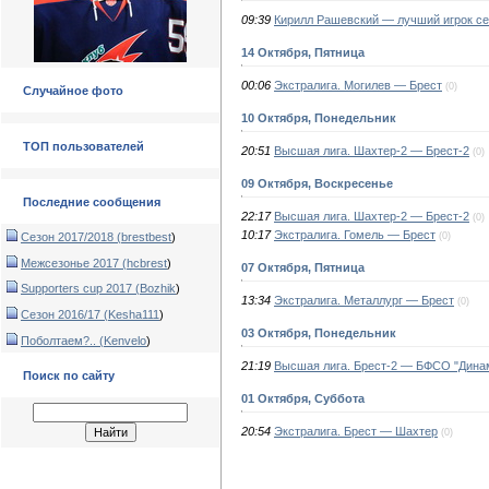
09:39
Кирилл Рашевский — лучший игрок с
14 Октября, Пятница
00:06
Экстралига. Могилев — Брест
(0)
Случайное фото
10 Октября, Понедельник
ТОП пользователей
20:51
Высшая лига. Шахтер-2 — Брест-2
(0)
09 Октября, Воскресенье
Последние сообщения
22:17
Высшая лига. Шахтер-2 — Брест-2
(0)
10:17
Экстралига. Гомель — Брест
(0)
Сезон 2017/2018 (
brestbest
)
Межсезонье 2017 (
hcbrest
)
07 Октября, Пятница
Supporters cup 2017 (
Bozhik
)
13:34
Экстралига. Металлург — Брест
(0)
Сезон 2016/17 (
Kesha111
)
03 Октября, Понедельник
Поболтаем?.. (
Kenvelo
)
21:19
Высшая лига. Брест-2 — БФСО "Дина
Поиск по сайту
01 Октября, Суббота
20:54
Экстралига. Брест — Шахтер
(0)