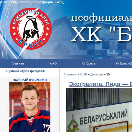
Приветствую
Гость
|
Регистрация
|
Вход
Главная
Клуб
ХК Брест
ХК Брест-2
Лучший игрок февраля
Главная
»
2016
»
Декабрь
»
25
ВАЛЕРИЙ КУБРАКОВ
Экстралига. Лида — 