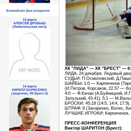
Ближайшие Дни рождения
13 марта
АЛЕКСЕЙ ДРОБЫШ
(Любительская лига)
ХК "ЛИДА" — ХК "БРЕСТ" — 6:1 (
ЛИДА. 24 декабря. Ледовый дворе
СУДЬИ: П.Осмоловский, Д.Пашик
ШАЙБЫ: 1:0 — Кирпиченок (Тарас
14 марта
(И.Петров, Корсаков, 22.57 — бо
КИРИЛЛ БОРИСЕНКО
4:0 — Ф.Качан (А.Буйницкий, И.П
(защитник, ХК Брест-2)
Залузький, 43.41). 5:1 — М.Вальк
БРОСКИ: 45:18 (14:5, 14:4, 17:9).
ШТРАФ: 8 (Захаренко, Волес, Ки
ЛУЧШИЕ ИГРОКИ: Кирпиченок, М
ПРЕСС-КОНФЕРЕНЦИЯ
Виктор ШАРИТОН (Брест):