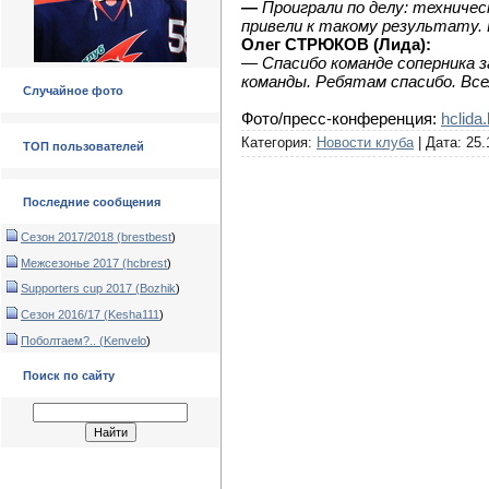
—
Проиграли по делу: техниче
привели к такому результату. 
Олег СТРЮКОВ (Лида):
—
Спасибо команде соперника з
команды. Ребятам спасибо. Всех
Случайное фото
Фото/пресс-конференция:
hclida
Категория:
Новости клуба
| Дата:
25.
ТОП пользователей
Последние сообщения
Сезон 2017/2018 (
brestbest
)
Межсезонье 2017 (
hcbrest
)
Supporters cup 2017 (
Bozhik
)
Сезон 2016/17 (
Kesha111
)
Поболтаем?.. (
Kenvelo
)
Поиск по сайту