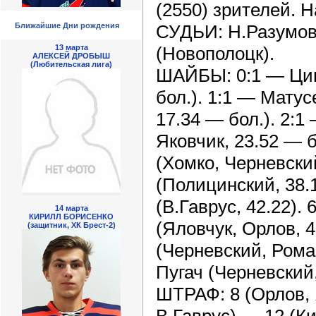
(2550) зрителей. Н
СУДЬИ: Н.Разумови
Ближайшие Дни рождения
(Новополоцк).
13 марта
АЛЕКСЕЙ ДРОБЫШ
(Любительская лига)
ШАЙБЫ: 0:1 — Цип
бол.). 1:1 — Мату
17.34 — бол.). 2:
Яковчик, 23.52 — 
(Хомко, Черневский
(Полицинский, 38.
(В.Гаврус, 42.22).
14 марта
КИРИЛЛ БОРИСЕНКО
(Яловчук, Орлов, 4
(защитник, ХК Брест-2)
(Черневский, Рома
Пугач (Черневский,
ШТРАФ: 8 (Орлов, 
В.Гаврус) — 12 (К