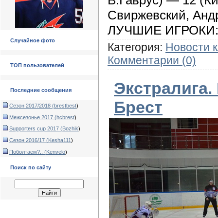
Свиржевский, Андр
ЛУЧШИЕ ИГРОКИ: П
Случайное фото
Категория:
Новости 
Комментарии (0)
ТОП пользователей
Экстралига.
Последние сообщения
Брест
Сезон 2017/2018 (
brestbest
)
Межсезонье 2017 (
hcbrest
)
Supporters cup 2017 (
Bozhik
)
Сезон 2016/17 (
Kesha111
)
Поболтаем?.. (
Kenvelo
)
Поиск по сайту