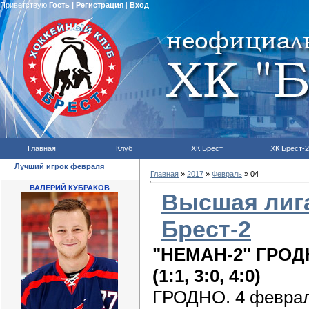
Приветствую
Гость
|
Регистрация
|
Вход
Главная
Клуб
ХК Брест
ХК Брест-2
Лучший игрок февраля
Главная
»
2017
»
Февраль
»
04
ВАЛЕРИЙ КУБРАКОВ
Высшая лига
Брест-2
"НЕМАН-2" ГРОДН
(1:1, 3:0, 4:0)
ГРОДНО. 4 феврал