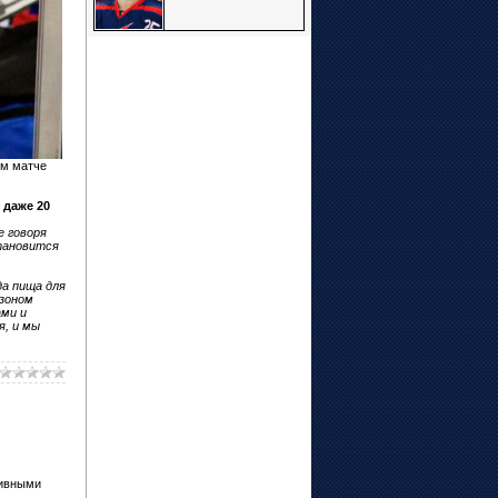
ом матче
 даже 20
е говоря
становится
да пища для
езоном
ами и
я, и мы
тивными