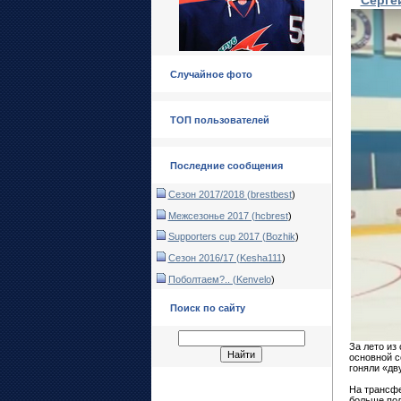
Случайное фото
ТОП пользователей
Последние сообщения
Сезон 2017/2018 (
brestbest
)
Межсезонье 2017 (
hcbrest
)
Supporters cup 2017 (
Bozhik
)
Сезон 2016/17 (
Kesha111
)
Поболтаем?.. (
Kenvelo
)
Поиск по сайту
За лето из
основной с
гоняли «дв
На трансфе
больше пол