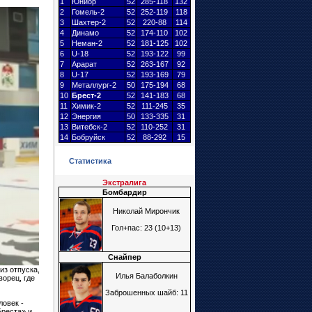
1
Юниор
52
285-118
132
2
Гомель-2
52
252-119
118
3
Шахтер
-2
52
220-88
114
4
Динамо
52
174-110
102
5
Неман-2
52
181-125
102
6
U-18
52
193-122
99
7
Арарат
52
263-167
92
8
U-17
52
193-169
79
9
Металлург
-2
50
175-194
68
10
Брест
-2
52
141-183
68
11
Химик-2
52
111-245
35
12
Энергия
50
133-335
31
13
Витебск-2
52
110-252
31
14
Бобруйск
52
88-292
15
Статистика
Экстралига
Бомбардир
Николай Мирончик
Гол+пас: 23 (10+13)
Снайпер
из отпуска,
Илья Балаболкин
орец, где
Заброшенных шайб: 11
ловек -
реста» и