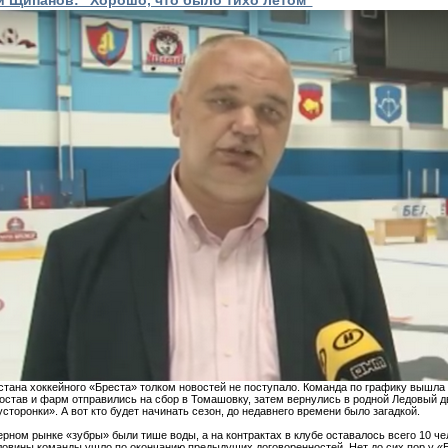
 стана хоккейного «Бреста» толком новостей не поступало. Команда по графику вышла 
остав и фарм отправились на сбор в Томашовку, затем вернулись в родной Ледовый дв
усторонки». А вот кто будет начинать сезон, до недавнего времени было загадкой.
рном рынке «зубры» были тише воды, а на контрактах в клубе оставалось всего 10 че
овины команды ушло по окончанию предыдущих договоренностей. Нет до сих пор у «Б