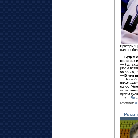
Вратарь "Б
над сербск
—
Будем о
полевых иг
—
Тут скор
уже о чемп
понятно, 
—
В чем п
—
Это объ
размышлени
ранее "Нем
остальными
будем куса
— <
...
Чита
Категория:
Ин
Роман