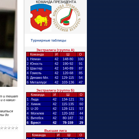
КОМАНДА ПРЕЗИДЕНТА
Турнирные таблицы
Экстралига (группа А)
Команда
И
Ш
О
1
Неман
42
148-80
100
2
Юность
42
190-92
91
3
Шахтер
42
140-89
87
4
Гомель
42
120-68
85
5
Динамо Мл.
42
129-115
54
6
Металлург
42
103-136
47
Экстралига (группа Б)
Команда
И
Ш
О
ют и тешат
1
Лида
42
134-121
70
и о каких-
2
Химик
42
115-135
60
3
U-20
42
128-121
57
новиться
4
Могилев
42
120-182
44
ты до
5
Витебск
42
80-187
32
6
Брест
42
78-159
29
Высшая лига
Команда
И
Ш
О