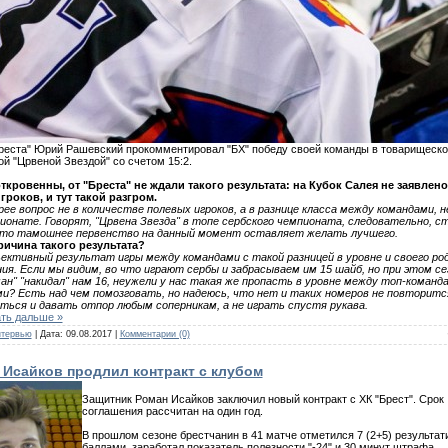
реста" Юрий Рашевский прокомментировал "БХ" победу своей команды в товарищеск
ой "Црвеной Звездой" со счетом 15:2.
ткровенны, от "Бреста" не ждали такого результата: на Кубок Салея не заявлено
роков, и тут такой разгром.
ее вопрос не в количестве полевых игроков, а в разнице класса между командами, н
ионате. Говорят, "Црвена Звезда" в топе сербского чемпионата, следовательно, 
что тамошнее первенство на данный момент оставляет желать лучшего.
ричина такого результата?
ективный результат игры между командами с такой разницей в уровне и своего ро
я. Если мы видим, во что играют сербы и забрасываем им 15 шайб, но при этом с
ан" "накидал" нам 16, неужели у нас такая же пропасть в уровне между топ-команд
? Есть над чем помозговать, но надеюсь, что нет и таких номеров не повторитс
ться и давать отпор любым соперникам, а не играть спустя рукава.
ть дальше »
тервью
| Дата:
09.08.2017
|
Комментарии (0)
 Исайков продлил контракт с клубом
Защитник Роман Исайков заключил новый контракт с ХК "Брест". Срок
соглашения рассчитан на один год.
В прошлом сезоне брестчанин в 41 матче отметился 7 (2+5) результа
баллами, заработал показатель полезности "-24" и 30 минут штрафа.