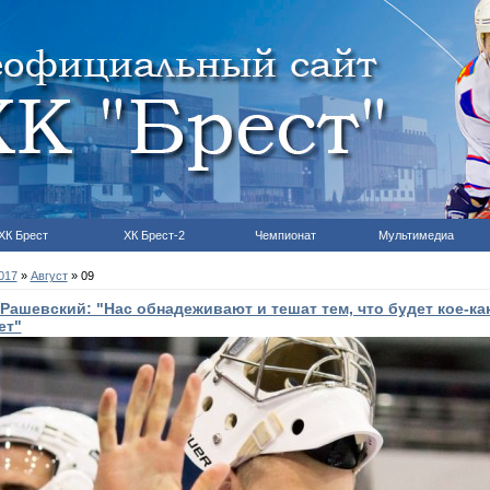
ХК Брест
ХК Брест-2
Чемпионат
Мультимедиа
017
»
Август
»
09
Рашевский: "Нас обнадеживают и тешат тем, что будет кое-ка
ет"