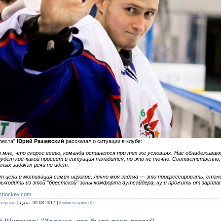
реста"
Юрий Рашевский
рассказал о ситуации в клубе:
мне, что скорее всего, команда останется при тех же условиях. Нас обнадежива
удет кое-какой просвет и ситуация наладится, но это не точно. Соответственно, 
ных задачах речи не идет.
 цели и мотивация самих игроков, лично моя задача — это прогрессировать, ста
выходить из этой "брестской" зоны комфорта аутсайдера, ну и прожить от зарпла
shockey.com
тервью
| Дата:
09.08.2017
|
Комментарии (0)
й Щипанов: "Хорошо, что было тихо летом"