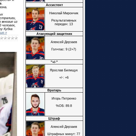
в
.
Ассистент
зона.
Николай Мирончик
ых
стралиги,
Результативных
 многие из
передач: 13
 человек,
у Кубка
ше »
Атакующий защитник
Алексей Дерзаев
Гол+пас: 9 (2+7)
"+/-"
Ярослав Билищук
+/-: +6
Вратарь
Игорь Петренко
%ОБ: 89.8
Штраф
Алексей Дерзаев
Штрафных минут: 77