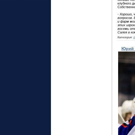
клубного д
Собственно
-
Хорошо, 
вопросов. 
и фарм мог
этих игрок
восемь от
Салея в ко
Категория:
Юрий 