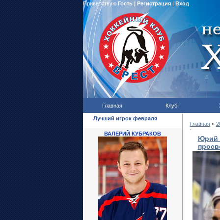
Приветствую
Гость
|
Регистрация
|
Вход
Главная
Клуб
Лучший игрок февраля
Главная
»
2
ВАЛЕРИЙ КУБРАКОВ
Юрий 
просв