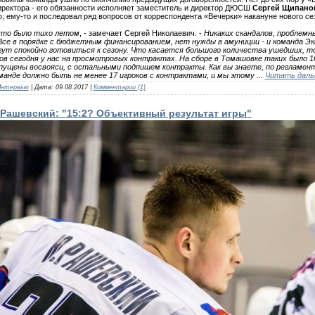
иректора - его обязанности исполняет заместитель и директор ДЮСШ
Сергей Щипано
, ему-то и последовал ряд вопросов от корреспондента «Вечерки» накануне нового се
что было тихо летом
, - замечает Сергей Николаевич. -
Никаких скандалов, проблемн
Все в порядке с бюджетным финансированием, нет нужды в амуниции - и команда Эк
ут спокойно готовиться к сезону. Что касается большого количества ушедших, то
ов сегодня у нас на просмотровых контрактах. На сборе в Томашовке таких было 16
пущены восвояси, с остальными подпишем контракты. Как вы знаете, по регламент
манде должно быть не менее 17 игроков с контрактами, и мы этому
...
Читать даль
Интервью
| Дата:
09.08.2017
|
Комментарии (1)
Рашевский: "15:2? Объективный результат игры"