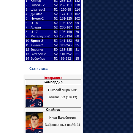
1
Юниор
52
285-118
132
2
Гомель-2
52
252-119
118
3
Шахтер
-2
52
220-88
114
4
Динамо
52
174-110
102
5
Неман-2
52
181-125
102
6
U-18
52
193-122
99
7
Арарат
52
263-167
92
8
U-17
52
193-169
79
9
Металлург
-2
50
175-194
68
10
Брест
-2
52
141-183
68
11
Химик-2
52
111-245
35
12
Энергия
50
133-335
31
13
Витебск-2
52
110-252
31
14
Бобруйск
52
88-292
15
Статистика
Экстралига
Бомбардир
Николай Мирончик
Гол+пас: 23 (10+13)
Снайпер
Илья Балаболкин
Заброшенных шайб: 11