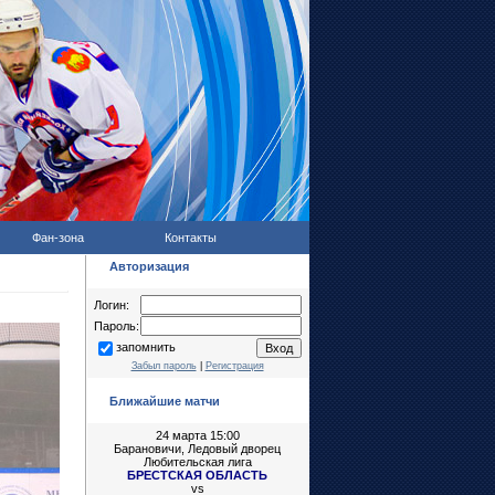
Фан-зона
Контакты
Авторизация
Логин:
Пароль:
запомнить
Забыл пароль
|
Регистрация
Ближайшие матчи
24 марта 15:00
Барановичи, Ледовый дворец
Любительская лига
БРЕСТСКАЯ ОБЛАСТЬ
vs