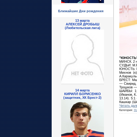
Ближайшие Дни рождения
13 марта
АЛЕКСЕЙ ДРОБЫШ
(Любительская лига)
"ЮНОСТЬ" 
МИНСК. 2 н
СУДЬИ: М.Р
ЮНОСТЬ: М
Михнов (к
А.Каракуль
БРЕСТ: Мал
— Свирид,
Трошков —
14 марта
ШАЙБЫ: 1:0
КИРИЛЛ БОРИСЕНКО
(Иванов, К
(защитник, ХК Брест-2)
13.14). 5:
Кашкар (Ше
Читать дал
Категория:
Но