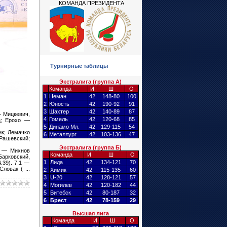
КОМАНДА ПРЕЗИДЕНТА
Турнирные таблицы
Экстралига (группа А)
Команда
И
Ш
О
1
Неман
42
148-80
100
2
Юность
42
190-92
91
3
Шахтер
42
140-89
87
 Мицкевич,
4
Гомель
42
120-68
85
ц; Ерохо —
5
Динамо Мл.
42
129-115
54
ик; Лемачко
6
Металлург
42
103-136
47
Рашевский;
Экстралига (группа Б)
:0 — Михнов
Команда
И
Ш
О
Барковский,
1
Лида
42
134-121
70
.39). 7:1 —
 Словак (
...
2
Химик
42
115-135
60
3
U-20
42
128-121
57
4
Могилев
42
120-182
44
5
Витебск
42
80-187
32
6
Брест
42
78-159
29
Высшая лига
Команда
И
Ш
О