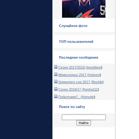
Случайное фото
ТОП пользователей
Последние сообщения
Сезон 2017/2018 (
brestbest
)
Межсезонье 2017 (
hcbrest
)
Supporters cup 2017 (
Bozhik
)
Сезон 2016/17 (
Kesha111
)
Поболтаем?.. (
Kenvelo
)
Поиск по сайту