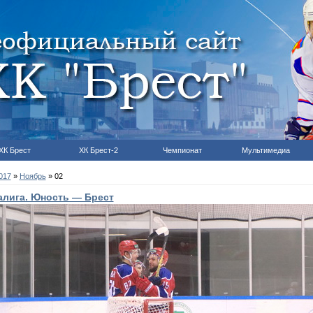
ХК Брест
ХК Брест-2
Чемпионат
Мультимедиа
017
»
Ноябрь
»
02
алига. Юность — Брест