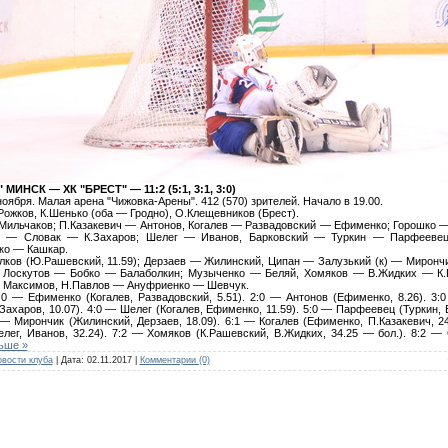
МИНСК — ХК "БРЕСТ" — 11:2 (5:1, 3:1, 3:0)
оября. Малая арена "Чижовка-Арены". 412 (570) зрителей. Начало в 19.00.
ожков, К.Шенько (оба — Гродно), О.Клещевников (Брест).
ильчаков; П.Казакевич — Антонов, Когалев — Развадовский — Ефименко; Горошко —
) — Словак — К.Захаров; Шелег — Иванов, Барковский — Туркин — Парфееве
ко — Кашкар.
ков (Ю.Рашевский, 11.59); Дерзаев — Жилинский, Ципан — Залузький (к) — Миронч
 Лоскутов — Бобко — Балаболкин; Музыченко — Беляй, Хомяков — В.Жидких — К.
 Максимов, Н.Павлов — Ануфриенко — Шевчук.
 — Ефименко (Когалев, Развадовский, 5.51). 2:0 — Антонов (Ефименко, 8.26). 3
.Захаров, 10.07). 4:0 — Шелег (Когалев, Ефименко, 11.59). 5:0 — Парфеевец (Туркин, 
1 — Мирончик (Жилинский, Дерзаев, 18.09). 6:1 — Когалев (Ефименко, П.Казакевич, 24
лег, Иванов, 32.24). 7:2 — Хомяков (К.Рашевский, В.Жидких, 34.25 — бол.). 8:2 —
ьше »
вости клуба
| Дата:
02.11.2017
|
Комментарии (0)