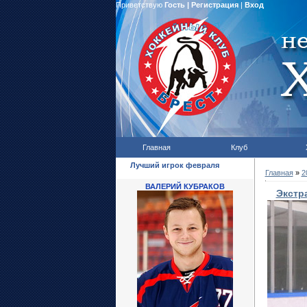
Приветствую
Гость
|
Регистрация
|
Вход
Главная
Клуб
Лучший игрок февраля
Главная
»
2
ВАЛЕРИЙ КУБРАКОВ
Экстр