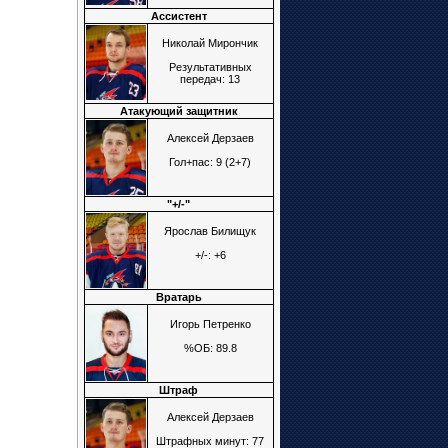
Ассистент
Николай Мирончик
Результативных
передач: 13
Атакующий защитник
Алексей Дерзаев
Гол+пас: 9 (2+7)
"+/-"
Ярослав Билищук
+/-: +6
Вратарь
Игорь Петренко
%ОБ: 89.8
Штраф
Алексей Дерзаев
Штрафных минут: 77