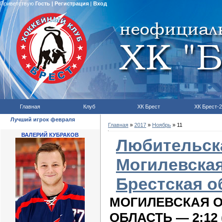
Приветствую
Гость
|
Регистрация
|
Вход
Главная
Клуб
ХК Брест
ХК Брест-2
Лучший игрок февраля
Главная
»
2017
»
Ноябрь
»
11
ВАЛЕРИЙ КУБРАКОВ
Любительска
Могилевска
Брестская о
МОГИЛЕВСКАЯ О
ОБЛАСТЬ —
2:12 