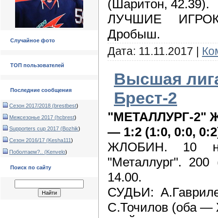
(Шаритон, 42.39).
ЛУЧШИЕ ИГРО
Дробыш.
Случайное фото
Дата:
11.11.2017
|
Ко
ТОП пользователей
Высшая лига
Последние сообщения
Брест-2
Сезон 2017/2018 (
brestbest
)
"МЕТАЛЛУРГ-2" 
Межсезонье 2017 (
hcbrest
)
— 1:2 (1:0, 0:0, 0:2
Supporters cup 2017 (
Bozhik
)
Сезон 2016/17 (
Kesha111
)
ЖЛОБИН. 10 но
Поболтаем?.. (
Kenvelo
)
"Металлург". 200
Поиск по сайту
14.00.
СУДЬИ: А.Гавриле
С.Точилов (оба —