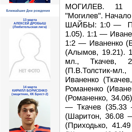
МОГИЛЕВ. 11 н
Ближайшие Дни рождения
"Могилев". Начало 
13 марта
ШАЙБЫ: 1:0 — Пет
АЛЕКСЕЙ ДРОБЫШ
(Любительская лига)
1.05). 1:1 — Иване
1:2 — Иваненко (Б
(Алымов, 19.21). 
мл., Ткачев, 
(П.В.Толстик-мл
Иваненко (Ткачев
Романенко (Иване
14 марта
КИРИЛЛ БОРИСЕНКО
(защитник, ХК Брест-2)
(Романенко, 34.06)
— Ткачев (35.33
(Шаритон, 36.08 
(Приходько, 41.4