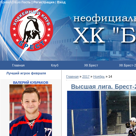
Приветствую
Гость
|
Регистрация
|
Вход
Главная
Клуб
ХК Брест
ХК Брест-2
Лучший игрок февраля
Главная
»
2017
»
Ноябрь
»
14
ВАЛЕРИЙ КУБРАКОВ
Высшая лига. Брест-