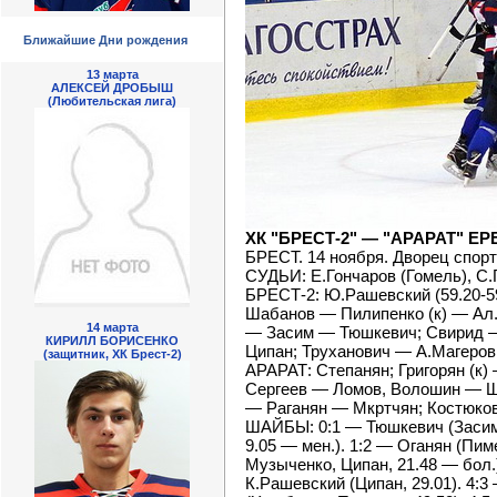
Ближайшие Дни рождения
13 марта
АЛЕКСЕЙ ДРОБЫШ
(Любительская лига)
ХК "БРЕСТ-2" — "АРАРАТ" ЕРЕВА
БРЕСТ. 14 ноября. Дворец спорта
СУДЬИ: Е.Гончаров (Гомель), С.
БРЕСТ-2: Ю.Рашевский (59.20-59
Шабанов — Пилипенко (к) — Ал
14 марта
— Засим — Тюшкевич; Свирид 
КИРИЛЛ БОРИСЕНКО
Ципан; Труханович — А.Магеров
(защитник, ХК Брест-2)
АРАРАТ: Степанян; Григорян (к
Сергеев — Ломов, Волошин — Щ
— Раганян — Мкртчян; Костюков
ШАЙБЫ: 0:1 — Тюшкевич (Засим, 
9.05 — мен.). 1:2 — Оганян (Пим
Музыченко, Ципан, 21.48 — бол.)
К.Рашевский (Ципан, 29.01). 4:3