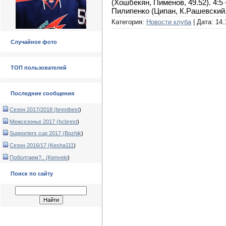
(Хошбекян, Пименов, 49.52). 4:5
Пилипенко (Ципан, К.Рашевский,
Категория:
Новости клуба
| Дата:
14.
Случайное фото
ТОП пользователей
Последние сообщения
Сезон 2017/2018 (
brestbest
)
Межсезонье 2017 (
hcbrest
)
Supporters cup 2017 (
Bozhik
)
Сезон 2016/17 (
Kesha111
)
Поболтаем?.. (
Kenvelo
)
Поиск по сайту