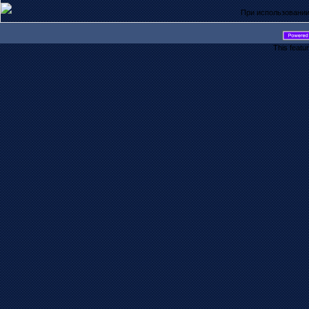
При использовании
This featu