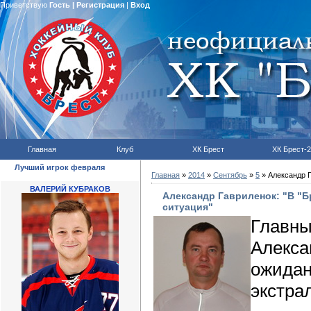
Приветствую
Гость
|
Регистрация
|
Вход
Главная
Клуб
ХК Брест
ХК Брест-2
Лучший игрок февраля
Главная
»
2014
»
Сентябрь
»
5
» Александр Г
ВАЛЕРИЙ КУБРАКОВ
Александр Гавриленок: "В "
ситуация"
Глав
Алекса
ожида
экстрал