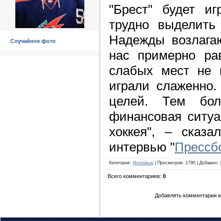
"Брест" будет иг
трудно выделить 
Надежды возлагаю
Случайное фото
нас примерно ра
слабых мест не 
играли слаженно.
целей. Тем бол
финансовая ситуа
хоккея", – сказа
интервью "
Прессб
Категория
:
Интервью
|
Просмотров
: 1790 |
Добавил
:
Всего комментариев
:
0
Добавлять комментарии м