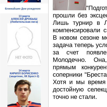
"Под
Ближайшие Дни рождения
прошли без эксце
13 марта
АЛЕКСЕЙ ДРОБЫШ
Лишь турнир в Л
(Любительская лига)
компенсировали с
В новом сезоне м
задача теперь усл
за счет появл
Молодечно. Она
прямым конкуре
14 марта
соперники "Бреста
КИРИЛЛ БОРИСЕНКО
(защитник, ХК Брест-2)
Хотя и мы время 
достойную селек
точно не стали.