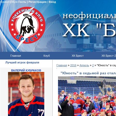
Приветствую
Гость
|
Регистрация
|
Вход
Главная
Клуб
ХК Брест
ХК Брест-2
Лучший игрок февраля
Главная
»
2016
»
Апрель
»
2
» "Юность" в с
ВАЛЕРИЙ КУБРАКОВ
"Юность" в седьмой раз ста