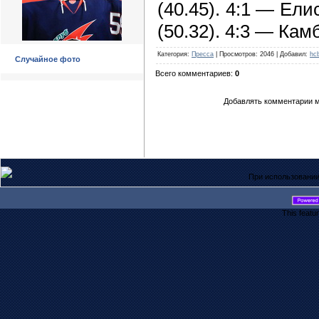
(40.45). 4:1 — Ели
(50.32). 4:3 — Кам
Категория
:
Пресса
|
Просмотров
: 2046 |
Добавил
:
hc
Случайное фото
Всего комментариев
:
0
Добавлять комментарии м
При использовании
This featu