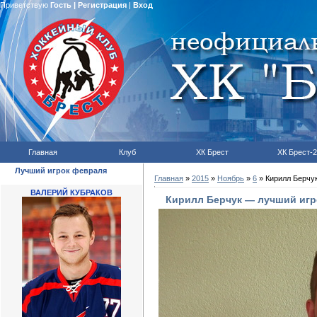
Приветствую
Гость
|
Регистрация
|
Вход
Главная
Клуб
ХК Брест
ХК Брест-2
Лучший игрок февраля
Главная
»
2015
»
Ноябрь
»
6
» Кирилл Берчу
ВАЛЕРИЙ КУБРАКОВ
Кирилл Берчук — лучший игр