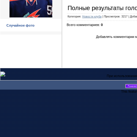
Полные результаты гол
Категория
:
Новости клуба
|
Просмотров
: 3217 |
Доба
Всего комментариев
:
0
Случайное фото
Добавлять комментарии м
При использовании
This featu