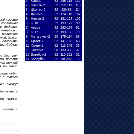
1
Юниор
52
285-118
132
2
Гомель-2
52
252-119
118
3
Шахтер
-2
52
220-88
114
4
Динамо
52
174-110
102
5
Неман-2
52
181-125
102
риод хорошо
 надломили
6
U-18
52
193-122
99
к добавил,
7
Арарат
52
263-167
92
началось...
8
U-17
52
193-169
79
е начинают
9
Металлург
-2
50
175-194
68
ний, драки.
ы доводить
10
Брест
-2
52
141-183
68
ицу. Сейчас
11
Химик-2
52
111-245
35
12
Энергия
50
133-335
31
13
Витебск-2
52
110-252
31
это быстрая
это потеря
14
Бобруйск
52
88-292
15
ился полный
а прилично
зать себя,
у с такого
ес смогут
е он нас и
дет первым
т играть с