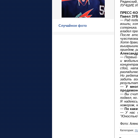
Рядинский,
ЛУЧШИЕ ИГ
ПРЕСС-К
Павел ЗУБ
—
Рад побе
вошли, хо
Случайное фото
соперника
владел пре
После вто
чувствоват
Хотя драк
выигрышный
приедем, р
Александр
—
Первый 
и мобильн
концентрац
сбой, нап
разладилас
Но ребята
забить го
результата
—
У мног
продемонс
—
Вы счит
подвел, но
Я надеюсь
номером, н
—
По каки
—
У нас 
"Юностью"
Фото: Алек
Категория
:
Но