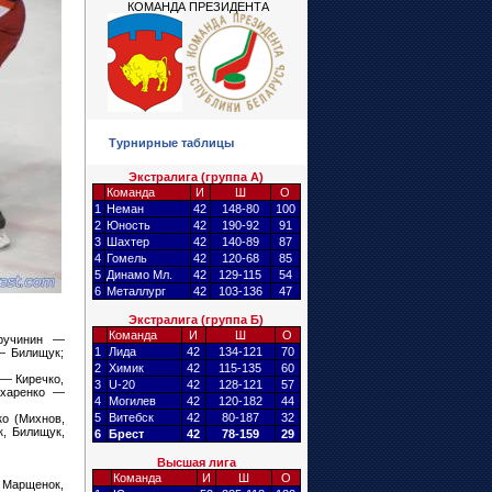
КОМАНДА ПРЕЗИДЕНТА
Турнирные таблицы
Экстралига (группа А)
Команда
И
Ш
О
1
Неман
42
148-80
100
2
Юность
42
190-92
91
3
Шахтер
42
140-89
87
4
Гомель
42
120-68
85
5
Динамо Мл.
42
129-115
54
6
Металлург
42
103-136
47
Экстралига (группа Б)
Команда
И
Ш
О
ручинин —
1
Лида
42
134-121
70
— Билищук;
2
Химик
42
115-135
60
 — Киречко,
3
U-20
42
128-121
57
ахаренко —
4
Могилев
42
120-182
44
5
Витебск
42
80-187
32
ко (Михнов,
к, Билищук,
6
Брест
42
78-159
29
Высшая лига
Команда
И
Ш
О
 Марщенок,