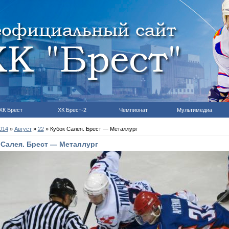
ХК Брест
ХК Брест-2
Чемпионат
Мультимедиа
014
»
Август
»
22
» Кубок Салея. Брест — Металлург
 Салея. Брест — Металлург