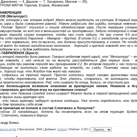
 Даниленко — 4, Дашков — 7, Захаренко, Михнов — 25).
РОКИ МАТЧА: Горелов, Егоров, Жилинский.
ОНФЕРЕНЦИЯ
ОВ (Металлург):
де, которая у нас вторая подряд. Матч можно разделить на сектора. В первый пе
ть игра и была совершенно равной. Удачно забросили две шайбы, которые немного
. Потом "Брест" очухался и пошла обоюдоострая игра. После перерыва соперни
имуществом, но вот гол в меньшинстве их притормозил. Забили четвертый и там 
рого периода сказал конкретно, чтобы про счет забыли. Но при счете 4:0 вс
ь себя тройкой Ларионов – Макаров – Крутов. В итоге 0:2, с валидолом, куча удале
и – это нормально, это по-мужски, они должны присутствовать в хоккее. Но чтоб
 матч до такого валидольного окончания... Хорошей и крепкой команде это не к л
азберем все и будем работать дальше.
 ГАВРИЛЕНОК (Брест):
и второй периоды были равные. Говорил ребятам перед игрой, что "Металлург" – 
ая команда, с ней нельзя ни на минуту расслабляться. Два первых гола - 
ии, когда при равном периоде мы проигрываем 0:2. Во втором периоде у нас получ
адающие не выполнили свою работу ни впереди, ни сзади. Поэтому наша игр
ь. Хорошо еще, что Жлобин так мало нас наказал.
 собрались на третий период. Просто хотелось перед своими зрителями пока
л, чтобы переломить ход матча. Это удалось, старались, но вытащить игр
 практически невозможно. Рад, что сыграли до конца, бились, не опустили рук.
их болельщиков возникли опасения за вратарскую линию
.
Новиков и Агр
трировать достойную игру на протяжении сезона?
аете, что Новиков сегодня плохо сыграл? Может быть в первой пропущенной шайб
 в других вины вратаря нет.
, что наши вратари наберут нужные кондиции. Уже почти определился, кто бу
о дам проявить себя всем.
м причинам не попали в состав Слепченко и Лоскутов?
сейчас 15 нападающих. Хотели бы посмотреть всех на этом турнире. Буде
 Слепченко, появится Берчук.
сандр Божко.
вости клуба
|
Просмотров
: 2644 |
Добавил
:
hcbrest
|
Рейтинг
: 0.0/0 |