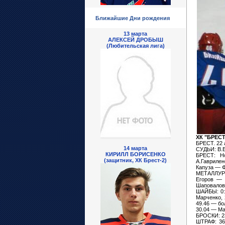
Ближайшие Дни рождения
13 марта
АЛЕКСЕЙ ДРОБЫШ
(Любительская лига)
ХК "БРЕСТ
БРЕСТ. 22 а
14 марта
СУДЬИ: В.Б
КИРИЛЛ БОРИСЕНКО
БРЕСТ: Н
(защитник, ХК Брест-2)
А.Гавриле
Капуза — Ф
МЕТАЛЛУРГ:
Егоров — 
Шаповалов
ШАЙБЫ: 0:1
Марченко, 
49.46 — бол
30.04 — Ма
БРОСКИ: 23:
ШТРАФ: 36