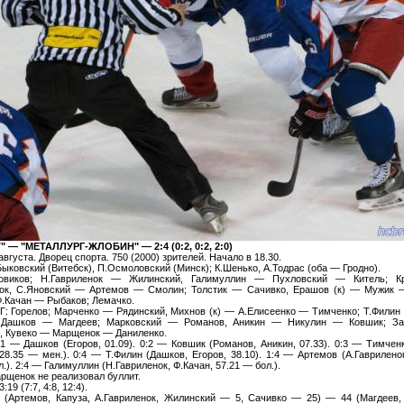
" — "МЕТАЛЛУРГ-ЖЛОБИН" — 2:4 (0:2, 0:2, 2:0)
вгуста. Дворец спорта. 750 (2000) зрителей. Начало в 18.30.
ыковский (Витебск), П.Осмоловский (Минск); К.Шенько, А.Тодрас (оба — Гродно).
овиков; Н.Гавриленок — Жилинский, Галимуллин — Пухловский — Китель; К
нок, С.Яновский — Артемов — Смолин; Толстик — Сачивко, Ерашов (к) — Мужик 
.Качан — Рыбаков; Лемачко.
 Горелов; Марченко — Рядинский, Михнов (к) — А.Елисеенко — Тимченко; Т.Филин
Дашков — Магдеев; Марковский — Романов, Аникин — Никулин — Ковшик; З
, Кувеко — Марщенок — Даниленко.
 — Дашков (Егоров, 01.09). 0:2 — Ковшик (Романов, Аникин, 07.33). 0:3 — Тимчен
28.35 — мен.). 0:4 — Т.Филин (Дашков, Егоров, 38.10). 1:4 — Артемов (А.Гаврилено
.). 2:4 — Галимуллин (Н.Гавриленок, Ф.Качан, 57.21 — бол.).
рщенок не реализовал буллит.
19 (7:7, 4:8, 12:4).
 (Артемов, Капуза, А.Гавриленок, Жилинский — 5, Сачивко — 25) — 44 (Магдеев,