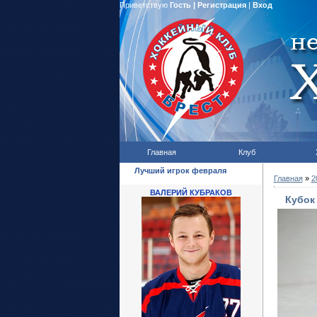
Приветствую
Гость
|
Регистрация
|
Вход
Главная
Клуб
Лучший игрок февраля
Главная
»
2
ВАЛЕРИЙ КУБРАКОВ
Кубок