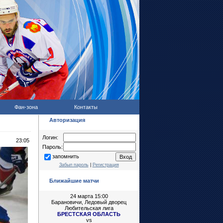
Фан-зона
Контакты
Авторизация
Логин:
23:05
Пароль:
запомнить
Забыл пароль
|
Регистрация
Ближайшие матчи
24 марта 15:00
Барановичи, Ледовый дворец
Любительская лига
БРЕСТСКАЯ ОБЛАСТЬ
vs