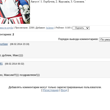
Август: 1. Горбачев; 2. Корсаков; 3. Селезнев.
вости клуба
|
Просмотров
: 2208 |
Добавил
:
hcbrest
|
Рейтинг
: 0.0/0 |
ентариев
:
2
Порядок вывода комментариев:
outlaw
(08.02.2014 23:19)
 с дублем, Макс))))
81
(09.02.2014 00:32)
во, Максим!!!))) поздравляем!)))
Добавлять комментарии могут только зарегистрированные пользователи.
[
Регистрация
|
Вход
]