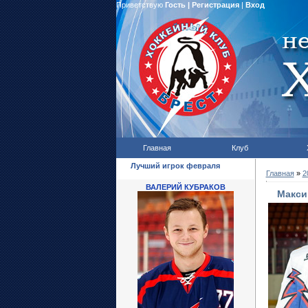
Приветствую
Гость
|
Регистрация
|
Вход
Главная
Клуб
Лучший игрок февраля
Главная
»
2
ВАЛЕРИЙ КУБРАКОВ
Макси