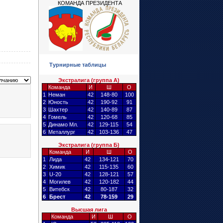
КОМАНДА ПРЕЗИДЕНТА
Турнирные таблицы
Экстралига (группа А)
Команда
И
Ш
О
1
Неман
42
148-80
100
2
Юность
42
190-92
91
3
Шахтер
42
140-89
87
4
Гомель
42
120-68
85
5
Динамо Мл.
42
129-115
54
6
Металлург
42
103-136
47
Экстралига (группа Б)
Команда
И
Ш
О
1
Лида
42
134-121
70
2
Химик
42
115-135
60
3
U-20
42
128-121
57
4
Могилев
42
120-182
44
5
Витебск
42
80-187
32
6
Брест
42
78-159
29
Высшая лига
Команда
И
Ш
О