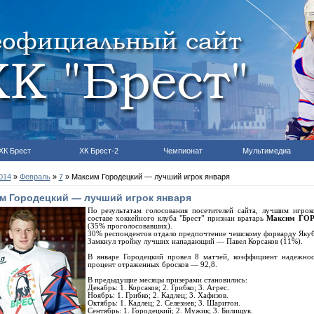
ХК Брест
ХК Брест-2
Чемпионат
Мультимедиа
014
»
Февраль
»
7
» Максим Городецкий — лучший игрок января
м Городецкий — лучший игрок января
По результатам голосования посетителей сайта, лучшим игрок
составе хоккейного клуба "Брест" признан вратарь
Максим ГО
(35% проголосовавших).
30% респондентов отдало предпочтение чешскому форварду Яку
Замкнул тройку лучших нападающий — Павел Корсаков (11%).
В январе Городецкий провел 8 матчей, коэффициент надежно
процент отраженных бросков — 92,8.
В предыдущие месяцы призерами становились:
Декабрь: 1. Корсаков; 2. Грибко; 3. Агрес.
Ноябрь: 1. Грибко; 2. Кадлец; 3. Хафизов.
Октябрь: 1. Кадлец; 2. Селезнев; 3. Шаритон.
Сентябрь: 1. Городецкий; 2. Мужик; 3. Билищук.