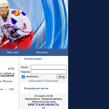
Фан-зона
Контакты
Авторизация
Логин:
15:55
Пароль:
ом января в
РОДЕЦКИЙ
запомнить
Забыл пароль
|
Регистрация
бу Мужику.
Ближайшие матчи
сти — 1,66,
24 марта 15:00
Барановичи, Ледовый дворец
Любительская лига
БРЕСТСКАЯ ОБЛАСТЬ
vs