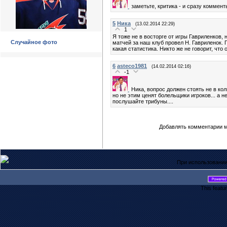
заметьте, критика - и сразу комменты
5
Ника
(13.02.2014 22:29)
1
Я тоже не в восторге от игры Гавриленков, 
Случайное фото
матчей за наш клуб провел Н. Гавриленок. 
какая статистика. Никто же не говорит, чт
6
asteco1981
(14.02.2014 02:16)
-1
Ника, вопрос должен стоять не в кол
но не этим ценят болельщики игроков... а 
послушайте трибуны....
Добавлять комментарии м
При использовании
This featu