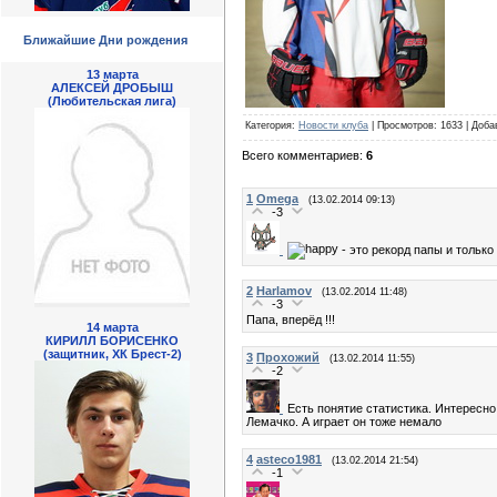
Ближайшие Дни рождения
13 марта
АЛЕКСЕЙ ДРОБЫШ
(Любительская лига)
Категория
:
Новости клуба
|
Просмотров
: 1633 |
Доба
Всего комментариев
:
6
1
Omega
(13.02.2014 09:13)
-3
- это рекорд папы и только
2
Harlamov
(13.02.2014 11:48)
-3
Папа, вперёд !!!
14 марта
КИРИЛЛ БОРИСЕНКО
(защитник, ХК Брест-2)
3
Прохожий
(13.02.2014 11:55)
-2
Есть понятие статистика. Интересно
Лемачко. А играет он тоже немало
4
asteco1981
(13.02.2014 21:54)
-1