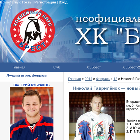
Приветствую
Гость
|
Регистрация
|
Вход
Главная
Клуб
ХК Брест
ХК Брест-2
Лучший игрок февраля
Главная
»
2014
»
Февраль
»
12
» Николай Га
ВАЛЕРИЙ КУБРАКОВ
Николай Гаврилёнок — новый
Вчерашн
клуб, б
игроков
Тройка в
1. Н.Га
2. А.Ю.
3. П.В.Т