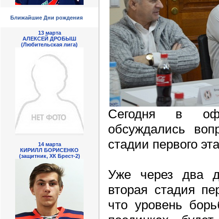
Ближайшие Дни рождения
13 марта
АЛЕКСЕЙ ДРОБЫШ
(Любительская лига)
Сегодня в оф
обсуждались воп
стадии первого эт
14 марта
КИРИЛЛ БОРИСЕНКО
(защитник, ХК Брест-2)
Уже через два д
вторая стадия пе
что уровень борь