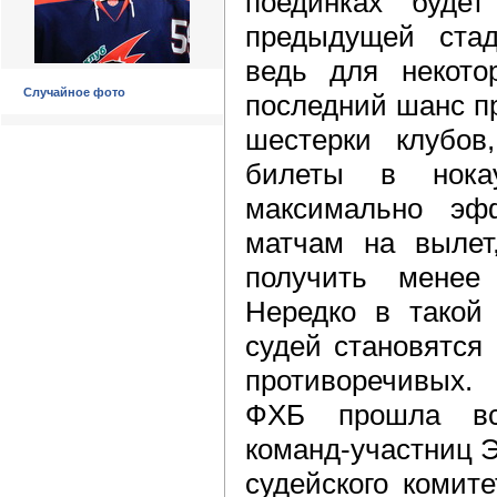
поединках буде
предыдущей стад
ведь для некото
Случайное фото
последний шанс п
шестерки клубов
билеты в нокау
максимально эфф
матчам на вылет
получить менее 
Нередко в такой
судей становятся
противоречивых.
ФХБ прошла вст
команд-участниц 
судейского комит