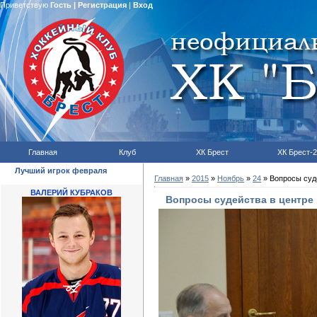
Приветствую
Гость
|
Регистрация
|
Вход
Главная
Клуб
ХК Брест
ХК Брест-2
Лучший игрок февраля
Главная
»
2015
»
Ноябрь
»
24
» Вопросы суд
ВАЛЕРИЙ КУБРАКОВ
Вопросы судейства в центре