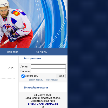
Фан-зона
Контакты
Авторизация
Логин:
21:20
Пароль:
запомнить
Забыл пароль
|
Регистрация
Ближайшие матчи
24 марта 15:00
Барановичи, Ледовый дворец
Любительская лига
БРЕСТСКАЯ ОБЛАСТЬ
vs