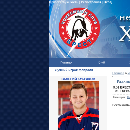
Приветствую
Гость
|
Регистрация
|
Вход
Главная
Клуб
Лучший игрок февраля
Главная
»
2
ВАЛЕРИЙ КУБРАКОВ
Высша
9.01
БРЕСТ
10.01
БРЕС
Категория
:
Но
Всего комм