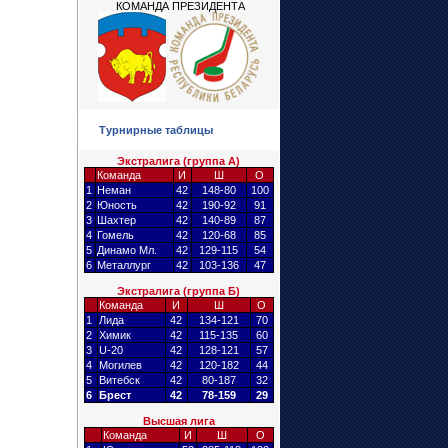
КОМАНДА ПРЕЗИДЕНТА
Турнирные таблицы
Экстралига (группа А)
Команда
И
Ш
О
1
Неман
42
148-80
100
2
Юность
42
190-92
91
3
Шахтер
42
140-89
87
4
Гомель
42
120-68
85
5
Динамо Мл.
42
129-115
54
6
Металлург
42
103-136
47
Экстралига (группа Б)
Команда
И
Ш
О
1
Лида
42
134-121
70
2
Химик
42
115-135
60
3
U-20
42
128-121
57
4
Могилев
42
120-182
44
5
Витебск
42
80-187
32
6
Брест
42
78-159
29
Высшая лига
Команда
И
Ш
О