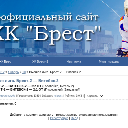
ХК Брест
ХК Брест-2
Чемпионат
Мультимедиа
012
»
Январь
»
10
» Высшая лига. Брест-2 — Витебск-2
я лига. Брест-2 — Витебск-2
-2
—
ВИТЕБСК-2
— 3:2 ОТ
(Головейко, Китель-2).
Т-2
—
ВИТЕБСК
-2
— 2:1 ОТ
(Пухловский, Залузький).
вости клуба
|
Просмотров
: 1389 |
Добавил
:
hcbrest
|
Рейтинг
: 5.0/2 |
ентариев
:
0
Добавлять комментарии могут только зарегистрированные пользователи.
[
Регистрация
|
Вход
]