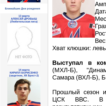
Амп
Ближайшие Дни рождения
Дат
13 марта
Мес
АЛЕКСЕЙ ДРОБЫШ
(Любительская лига)
Гра
Рос
Вес:
Хват клюшки: лев
Выступал в ко
(МХЛ-Б), "Дина
14 марта
КИРИЛЛ БОРИСЕНКО
Самара (ВХЛ-Б), 
(защитник, ХК Брест-2)
Прошлый сезон и
ЦСК ВВС. В