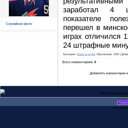
результативным
заработал 4 
показателе поле
Случайное фото
перешел в минско
играх отличился 1
24 штрафные мину
Категория
:
Новости клуба
|
Просмотров
: 2452 |
Доба
Всего комментариев
:
0
Добавлять комментарии м
При использовании
This featu