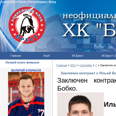
Приветствую
Гость
|
Регистрация
|
Вход
Главная
Клуб
ХК Брест
ХК Брест-2
Лучший игрок февраля
Главная
»
2017
»
Сентябрь
»
7
» Заключен ко
ВАЛЕРИЙ КУБРАКОВ
Заключен контракт с Ильей Б
Заключен контр
Бобко.
Ил