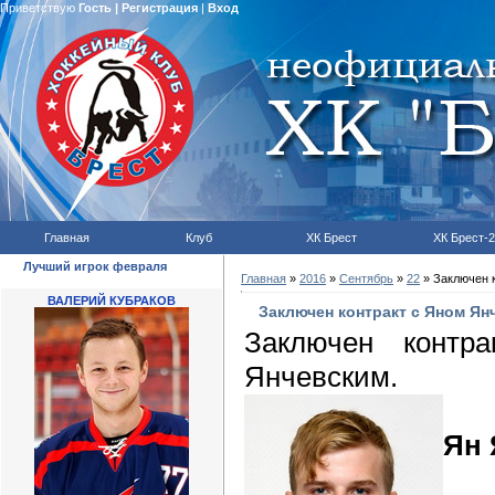
Приветствую
Гость
|
Регистрация
|
Вход
Главная
Клуб
ХК Брест
ХК Брест-2
Лучший игрок февраля
Главная
»
2016
»
Сентябрь
»
22
» Заключен 
ВАЛЕРИЙ КУБРАКОВ
Заключен контракт с Яном Ян
Заключен контр
Янчевским.
Ян