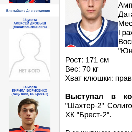
Амп
Ближайшие Дни рождения
Дат
13 марта
Мес
АЛЕКСЕЙ ДРОБЫШ
(Любительская лига)
Гра
Вос
"Юн
Рост: 171 см
Вес: 70 кг
Хват клюшки: пра
14 марта
КИРИЛЛ БОРИСЕНКО
Выступал в к
(защитник, ХК Брест-2)
"Шахтер-2" Солиго
ХК "Брест-2".