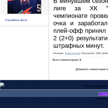
В минувшем сезон
лиге за ХК "Б
чемпионате провел
Случайное фото
очка и заработа
плей-офф принял 
2 (2+0) результат
штрафных минут.
Категория
:
Новости клуба
|
Просмотров
: 1846 |
Доба
Всего комментариев
:
0
Добавлять комментарии м
При использовании
This featu