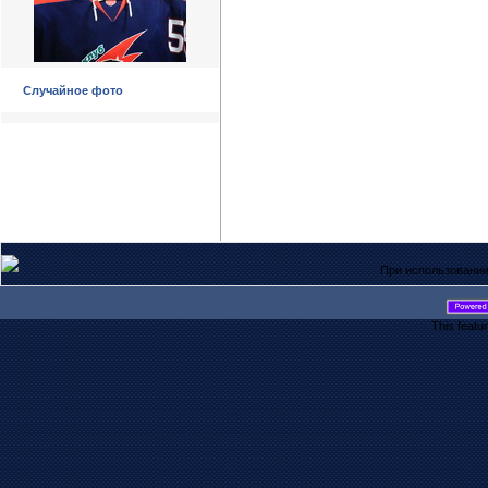
Случайное фото
При использовании
This featu