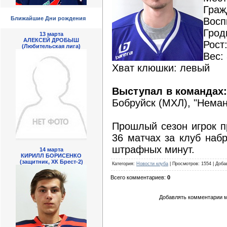
Граж
Ближайшие Дни рождения
Вос
Грод
13 марта
АЛЕКСЕЙ ДРОБЫШ
Рост
(Любительская лига)
Вес: 
Хват клюшки: левый
Выступал в командах
Бобруйск (МХЛ), "Неман-
Прошлый сезон игрок п
36 матчах за клуб набр
штрафных минут.
14 марта
КИРИЛЛ БОРИСЕНКО
(защитник, ХК Брест-2)
Категория
:
Новости клуба
|
Просмотров
: 1554 |
Доба
Всего комментариев
:
0
Добавлять комментарии м