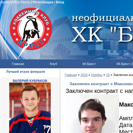
Приветствую
Гость
|
Регистрация
|
Вход
Главная
Клуб
ХК Брест
ХК Брест-2
Лучший игрок февраля
Главная
»
2016
»
Ноябрь
»
19
» Заключен ко
ВАЛЕРИЙ КУБРАКОВ
Заключен контракт с Максимо
Заключен контракт с н
Мак
Ампл
Дата
Мест