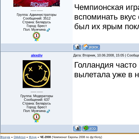
Чемпионская игра
вспоминать вкус 
Группа: Администраторы
Сообщений:
3512
Страна: Беларусь
был их ярым пок
Город: Брест
Пол: Мужчина
alexdiv
Дата: Вторник, 10.06.2008, 15:05 | Сооб
Голландия часто 
вылетала уже в 
Группа: Модераторы
Сообщений:
637
Страна: Беларусь
Город: Брест
Пол: Мужчина
Форум
»
Оффтоп
»
Флуд
»
ЧЕ-2008
(Чемпионат Европы 2008 по футболу)