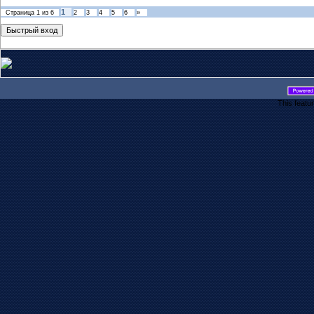
1
Страница
1
из
6
2
3
4
5
6
»
This featu