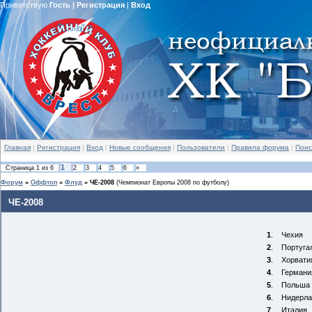
Приветствую
Гость
|
Регистрация
|
Вход
Главная
|
Регистрация
|
Вход
|
Новые сообщения
|
Пользователи
|
Правила форума
|
Поис
1
Страница
1
из
6
2
3
4
5
6
»
Форум
»
Оффтоп
»
Флуд
»
ЧЕ-2008
(Чемпионат Европы 2008 по футболу)
ЧЕ-2008
1
.
Чехия
2
.
Португа
3
.
Хорвати
4
.
Германи
5
.
Польша
6
.
Нидерл
7
.
Италия