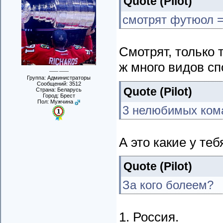
Quote
(
Pilot
)
смотрят футюол =
Смотрят, только
ж много видов сп
Группа: Администраторы
Сообщений:
3512
Quote
(
Pilot
)
Страна: Беларусь
Город: Брест
Пол: Мужчина
3 нелюбимых ком
А это какие у теб
Quote
(
Pilot
)
За кого болеем?
1. Россия.