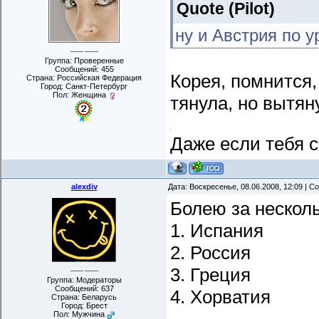
Quote
(
Pilot
)
ну и Австрия по у
Группа: Проверенные
Сообщений:
455
Корея, помнится,
Страна: Российская Федерация
Город: Санкт-Петербург
Пол: Женщина
тянула, но вытян
Даже если тебя с
alexdiv
Дата: Воскресенье, 08.06.2008, 12:09 | 
Болею за нескол
1. Испания
2. Россия
3. Греция
Группа: Модераторы
Сообщений:
637
4. Хорватия
Страна: Беларусь
Город: Брест
Пол: Мужчина