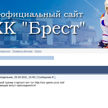
зователи
|
Правила форума
|
Поиск
недельник, 25.04.2011, 14:49 | Сообщение #
1
ый турнир стартует вот тут http://our-game.ucoz.net/
ающие могут присоеденится!