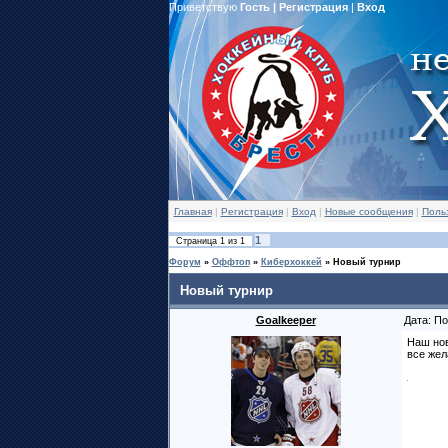
Приветствую
Гость
|
Регистрация
|
Вход
Главная
|
Регистрация
|
Вход
|
Новые сообщения
|
Поль
1
Страница
1
из
1
Форум
»
Оффтоп
»
Киберхоккей
»
Новый турнир
Новый турнир
Goalkeeper
Дата: По
Наш нов
все жел