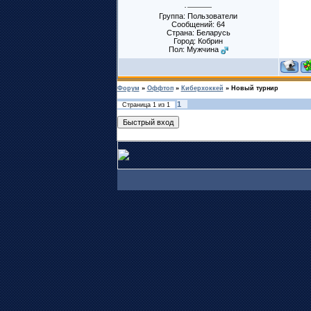
Группа: Пользователи
Сообщений:
64
Страна: Беларусь
Город: Кобрин
Пол: Мужчина
Форум
»
Оффтоп
»
Киберхоккей
»
Новый турнир
1
Страница
1
из
1