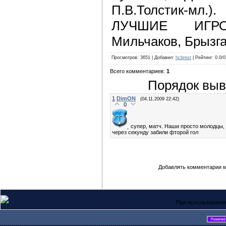
П.В.Толстик-мл.).
ЛУЧШИЕ ИГРО
Мильчаков, Брызга
Просмотров
: 3651 |
Добавил
:
hcbrest
|
Рейтинг
: 0.0/0
Всего комментариев
:
1
Порядок выв
1
DimON
(04.11.2009 22:42)
0
супер, матч. Наши просто молодцы, 
через секунду забили фторой гол
Добавлять комментарии м
При использовании