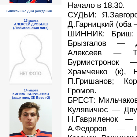
Начало в 18.30.
Ближайшие Дни рождения
СУДЬИ: Я.Завгоро
13 марта
Д.Гарницкий (оба 
АЛЕКСЕЙ ДРОБЫШ
(Любительская лига)
ШИННИК: Бриш; 
Брызгалов — 
Алексеев — Т
Бурмистронок 
Храмченко (к),
П.Гришанов; К
Громов.
14 марта
КИРИЛЛ БОРИСЕНКО
БРЕСТ: Мильчаков
(защитник, ХК Брест-2)
Кулявичюс — Двур
Н.Гавриленок —
А.Федоров — Г