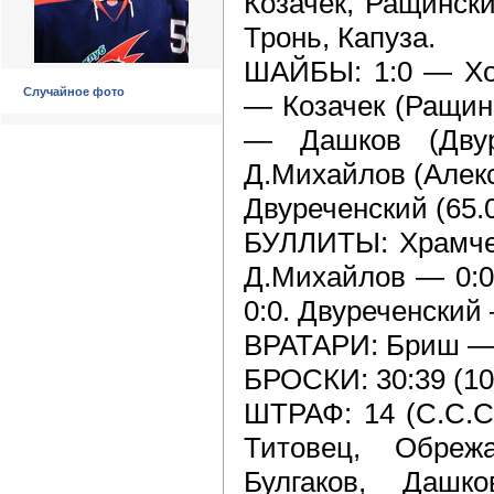
Козачек, Ращинск
Тронь, Капуза.
ШАЙБЫ: 1:0 — Хом
Случайное фото
—
Козачек (Ращинс
—
Дашков (Двуре
Д.Михайлов (Алекс
Двуреченский (65.
БУЛЛИТЫ: Храмч
Д.Михайлов
—
0:0
0:0. Двуреченский
ВРАТАРИ: Бриш —
БРОСКИ: 30:39 (10:9
ШТРАФ: 14 (С.С.С
Титовец, Обреж
Булгаков, Дашко