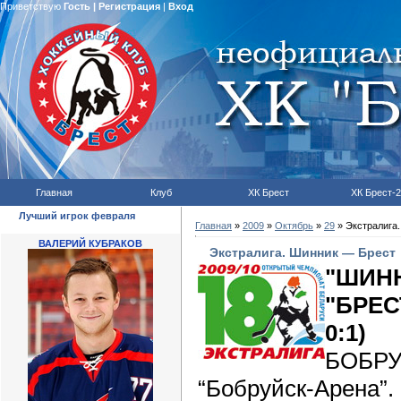
Приветствую
Гость
|
Регистрация
|
Вход
Главная
Клуб
ХК Брест
ХК Брест-2
Лучший игрок февраля
Главная
»
2009
»
Октябрь
»
29
» Экстралига
ВАЛЕРИЙ КУБРАКОВ
Экстралига. Шинник — Брест
"ШИН
"БР
0:1)
БОБР
“Бобруйск-Арена