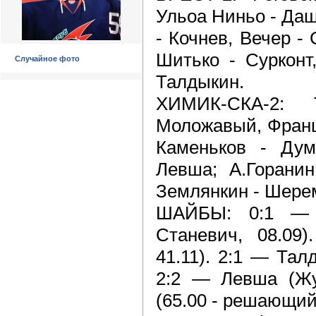
Ульоа Ниньо - Даш
- Кочнев, Вечер - 
Шитько - Сурконт
Случайное фото
Талдыкин.
ХИМИК-СКА-2: 
Моложавый, Франц
Каменьков - Дум
Левша; А.Горанин
Землянкин - Шере
ШАЙБЫ: 0:1 — К
Станевич, 08.09)
41.11). 2:1 — Тал
2:2 — Левша (Жу
(65.00 - решающий