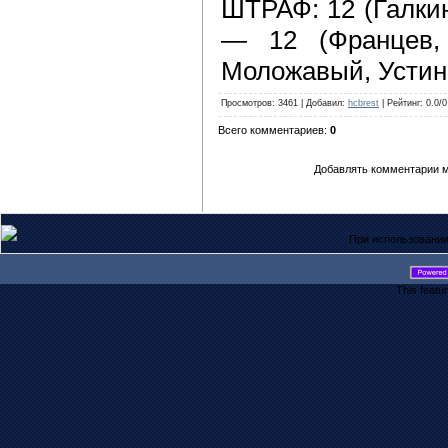
ШТРАФ: 12 (Галкин
— 12 (Францев,
Моложавый, Устин
Просмотров
: 3461 |
Добавил
:
hcbrest
|
Рейтинг
: 0.0/0
Всего комментариев
:
0
Добавлять комментарии м
При использовании
This featu