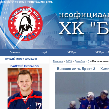
Приветствую
Гость
|
Регистрация
|
Вход
Главная
Клуб
ХК Брест
ХК Брест-2
Лучший игрок февраля
Главная
»
2009
»
Декабрь
»
6
» Высшая лига
ВАЛЕРИЙ КУБРАКОВ
Высшая лига. Брест-2 — Хим