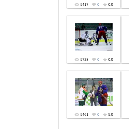
5417
0
0.0
14.08.2010
hcbrest
5728
0
0.0
14.08.2010
hcbrest
5461
0
5.0