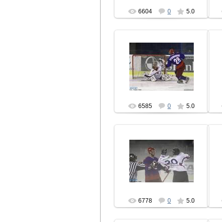
6604
0
5.0
15.08.2010
hcbrest
6585
0
5.0
15.08.2010
hcbrest
6778
0
5.0