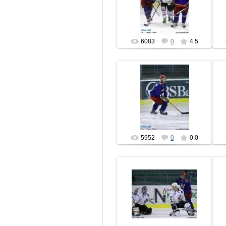
hcbrest
6083
0
4.5
14.08.2010
hcbrest
5952
0
0.0
14.08.2010
hcbrest