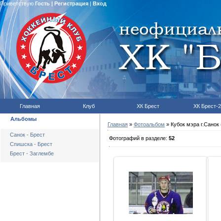
Приветствую
Гость
|
Регистрация
|
Вход
Главная
Клуб
ХК Брест
ХК Брест-2
Альбомы
Главная
»
Фотоальбом
» Кубок мэра г.Санок 
Санок - Брест
Фотографий в разделе:
52
Спишска - Брест
Брест - Заглембе
15.08.2010
hcbrest