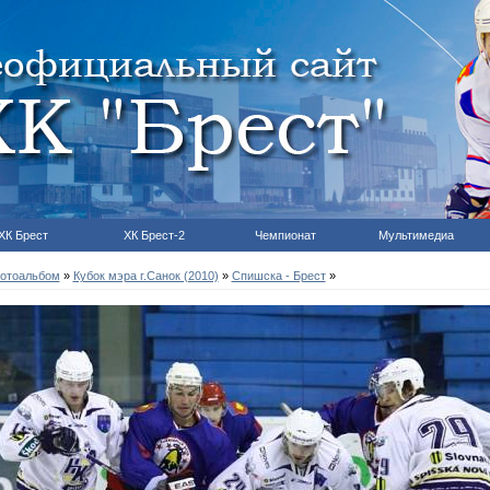
ХК Брест
ХК Брест-2
Чемпионат
Мультимедиа
отоальбом
»
Кубок мэра г.Санок (2010)
»
Спишска - Брест
»