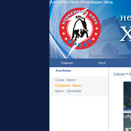
Приветствую
Гость
|
Регистрация
|
Вход
Главная
Клуб
Альбомы
Главная
»
Ф
Санок - Брест
Спишска - Брест
Брест - Заглембе