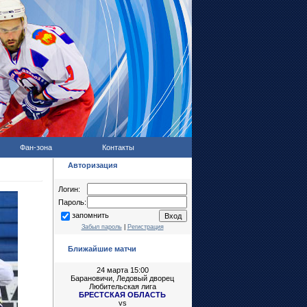
Фан-зона
Контакты
Авторизация
Логин:
Пароль:
запомнить
Забыл пароль
|
Регистрация
Ближайшие матчи
24 марта 15:00
Барановичи, Ледовый дворец
Любительская лига
БРЕСТСКАЯ ОБЛАСТЬ
vs