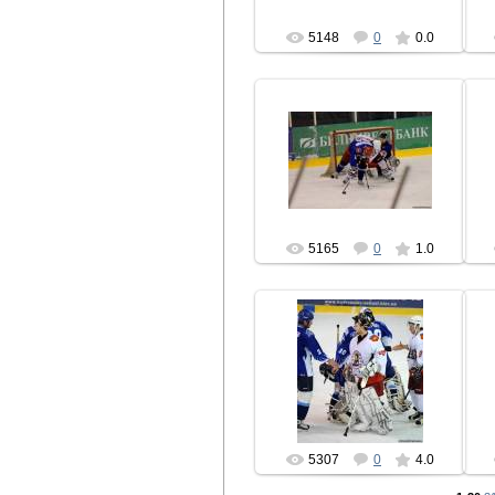
5148
0
0.0
06.02.2010
hcbrest
5165
0
1.0
18.01.2010
hcbrest
5307
0
4.0