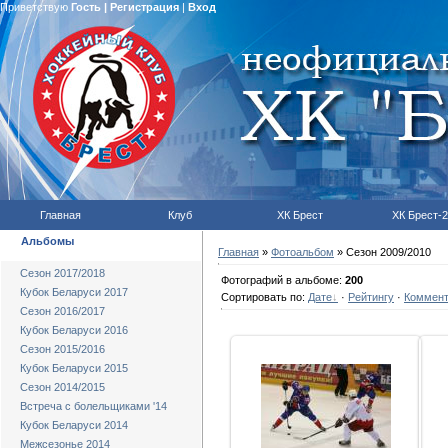
Приветствую
Гость
|
Регистрация
|
Вход
Главная
Клуб
ХК Брест
ХК Брест-2
Альбомы
Главная
»
Фотоальбом
» Сезон 2009/2010
Сезон 2017/2018
Фотографий в альбоме:
200
Кубок Беларуси 2017
Сортировать по:
Дате
·
Рейтингу
·
Коммен
Сезон 2016/2017
Кубок Беларуси 2016
Сезон 2015/2016
Кубок Беларуси 2015
Сезон 2014/2015
06.02.2010
Встреча с болельщиками '14
hcbrest
Кубок Беларуси 2014
Межсезонье 2014