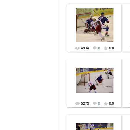
06.02.2010
hcbrest
4934
0
0.0
06.02.2010
hcbrest
5273
0
0.0