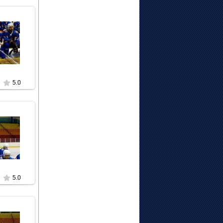
3
t
5.0
3
t
5.0