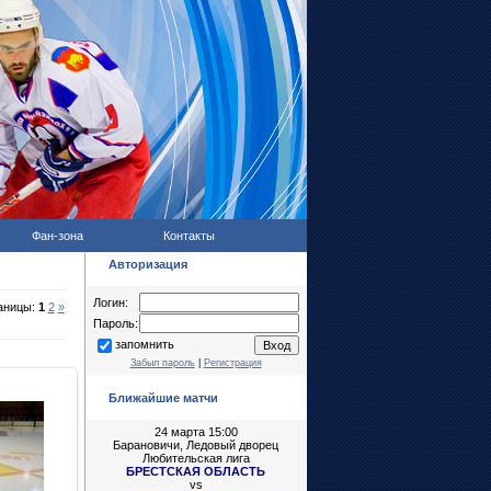
Фан-зона
Контакты
Авторизация
Логин:
аницы:
1
2
»
Пароль:
запомнить
Забыл пароль
|
Регистрация
Ближайшие матчи
3
24 марта 15:00
Барановичи, Ледовый дворец
Любительская лига
t
БРЕСТСКАЯ ОБЛАСТЬ
vs