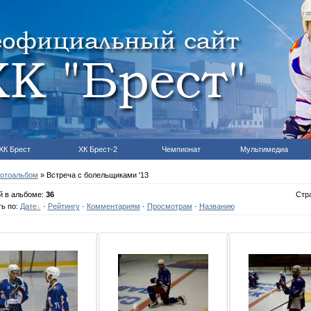
ХК Брест
ХК Брест-2
Чемпионат
Мультимедиа
отоальбом
» Встреча с болельщиками '13
й в альбоме:
36
Стр
ь по:
Дате
·
Рейтингу
·
Комментариям
·
Просмотрам
·
Названию
04.09.2013
04.09.2013
04.09.201
hcbrest
hcbrest
hcbres