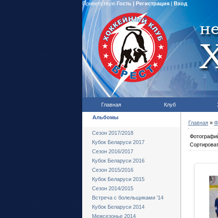
Приветствую
Гость
|
Регистрация
|
Вход
Главная
Клуб
Альбомы
Главная
»
Ф
Сезон 2017/2018
Фотографи
Кубок Беларуси 2017
Сортироват
Сезон 2016/2017
Кубок Беларуси 2016
Сезон 2015/2016
Кубок Беларуси 2015
Сезон 2014/2015
Встреча с болельщиками '14
Кубок Беларуси 2014
Межсезонье 2014