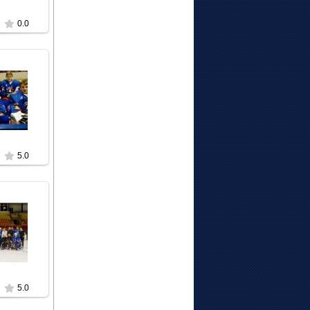
0.0
3
t
5.0
3
t
5.0