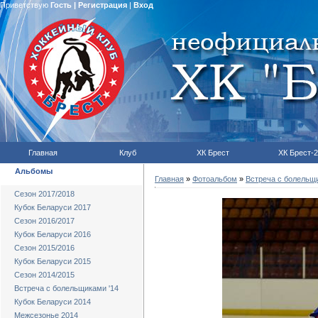
Приветствую
Гость
|
Регистрация
|
Вход
Главная
Клуб
ХК Брест
ХК Брест-2
Альбомы
Главная
»
Фотоальбом
»
Встреча с болельщи
Сезон 2017/2018
Кубок Беларуси 2017
Сезон 2016/2017
Кубок Беларуси 2016
Сезон 2015/2016
Кубок Беларуси 2015
Сезон 2014/2015
Встреча с болельщиками '14
Кубок Беларуси 2014
Межсезонье 2014