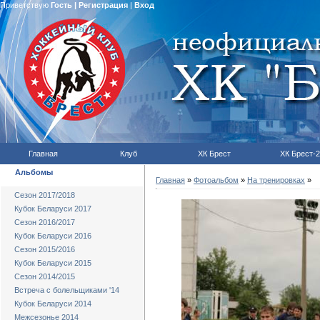
Приветствую
Гость
|
Регистрация
|
Вход
Главная
Клуб
ХК Брест
ХК Брест-2
Альбомы
Главная
»
Фотоальбом
»
На тренировках
»
Сезон 2017/2018
Кубок Беларуси 2017
Сезон 2016/2017
Кубок Беларуси 2016
Сезон 2015/2016
Кубок Беларуси 2015
Сезон 2014/2015
Встреча с болельщиками '14
Кубок Беларуси 2014
Межсезонье 2014