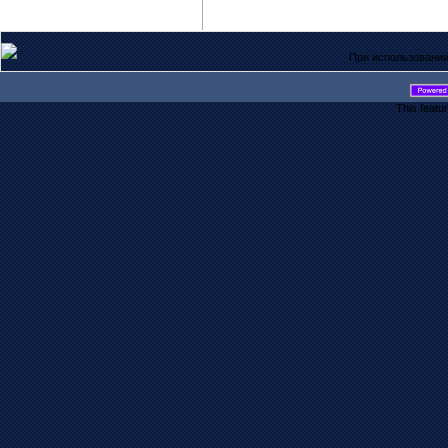
При использовании
This featu