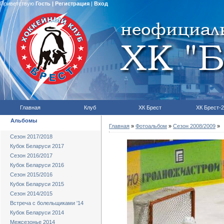
Приветствую
Гость
|
Регистрация
|
Вход
Главная
Клуб
ХК Брест
ХК Брест-2
Альбомы
Главная
»
Фотоальбом
»
Сезон 2008/2009
»
Сезон 2017/2018
Кубок Беларуси 2017
Сезон 2016/2017
Кубок Беларуси 2016
Сезон 2015/2016
Кубок Беларуси 2015
Сезон 2014/2015
Встреча с болельщиками '14
Кубок Беларуси 2014
Межсезонье 2014