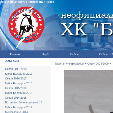
Приветствую
Гость
|
Регистрация
|
Вход
Главная
Клуб
ХК Брест
ХК Брест-2
Альбомы
Главная
»
Фотоальбом
»
Сезон 2008/2009
»
Сезон 2017/2018
Кубок Беларуси 2017
Сезон 2016/2017
Кубок Беларуси 2016
Сезон 2015/2016
Кубок Беларуси 2015
Сезон 2014/2015
Встреча с болельщиками '14
Кубок Беларуси 2014
Межсезонье 2014