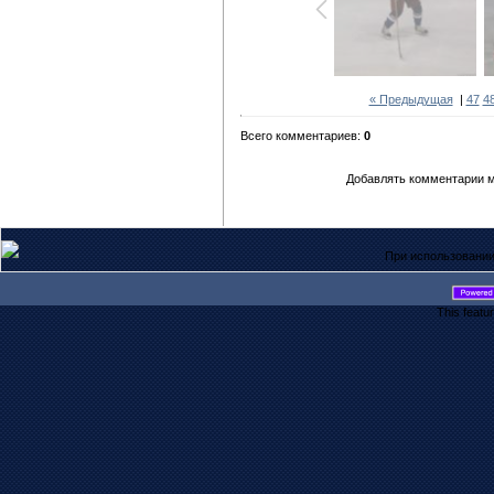
« Предыдущая
|
47
4
Всего комментариев:
0
Добавлять комментарии м
При использовании
This featu