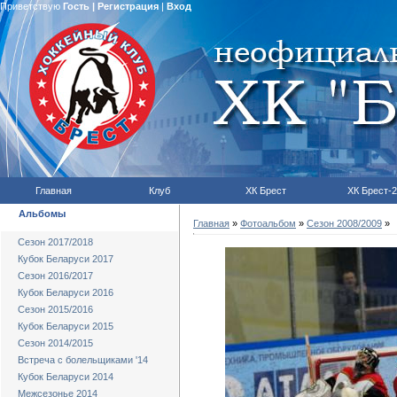
Приветствую
Гость
|
Регистрация
|
Вход
Главная
Клуб
ХК Брест
ХК Брест-2
Альбомы
Главная
»
Фотоальбом
»
Сезон 2008/2009
»
Сезон 2017/2018
Кубок Беларуси 2017
Сезон 2016/2017
Кубок Беларуси 2016
Сезон 2015/2016
Кубок Беларуси 2015
Сезон 2014/2015
Встреча с болельщиками '14
Кубок Беларуси 2014
Межсезонье 2014