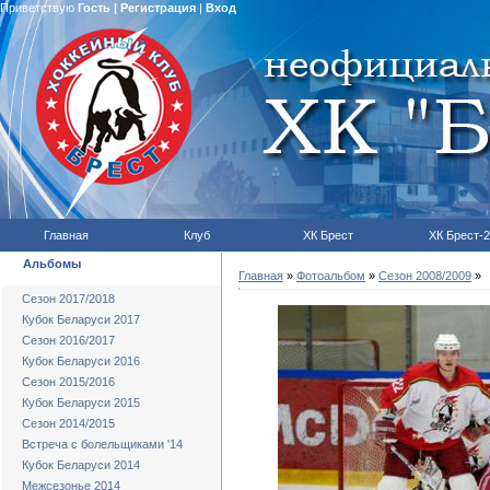
Приветствую
Гость
|
Регистрация
|
Вход
Главная
Клуб
ХК Брест
ХК Брест-2
Альбомы
Главная
»
Фотоальбом
»
Сезон 2008/2009
»
Сезон 2017/2018
Кубок Беларуси 2017
Сезон 2016/2017
Кубок Беларуси 2016
Сезон 2015/2016
Кубок Беларуси 2015
Сезон 2014/2015
Встреча с болельщиками '14
Кубок Беларуси 2014
Межсезонье 2014